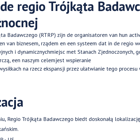
de regio Trójkąta Badaw
łnocnej
ąta Badawczego (RTRP) zijn de organisatoren van hun activ
en van biznesem, rządem en een systeem dat in de regio we
yjnych i dynamicznychmiejsc met Stanach Zjednoczonych, 
rczą, een naszym celemjest wspieranie
ysiłkach na rzecz ekspansji przez ułatwianie tego procesu
zacja
iu, Regio Trójkąta Badawczego biedt doskonałą lokalizację
kańskim.