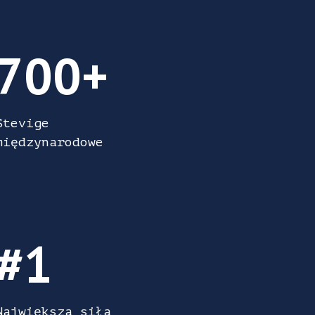
700+ Stevige międzynarodowe
700+
Stevige
międzynarodowe
#1 Największa siła robocza met przemyśle o
#1
u trzy lata z rzędu (Forbes)
Największa siła