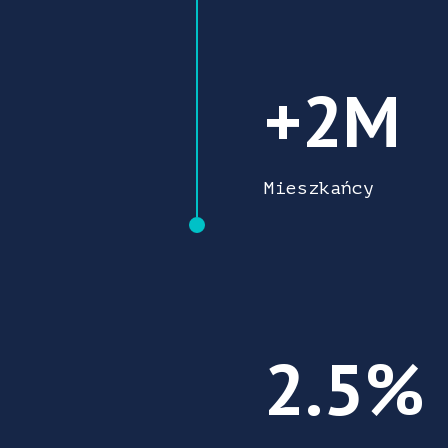
2.000.000 Mieszk
+2M
Mieszkańcy
2.5% U kunt ook ee
2.5%