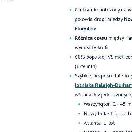
Centralnie-polożony na 
połowie drogi między
No
Florydzie
Różnica czasu
między Ka
wynosi tylko
6
60% populacji VS met een
(179 mln)
Szybkie, bezpośrednie lot
lotniska Raleigh-Durha
wStanach Zjednoczonych,
Waszyngton C. - 45 mi
Nowy Jork - 1 godz. l
Atlanta -1 lot