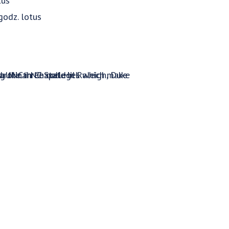
tus
godz. lotus