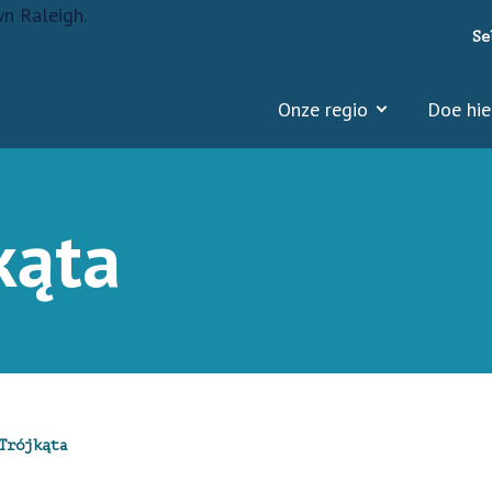
Se
Onze regio
Doe hie
kąta
Trójkąta