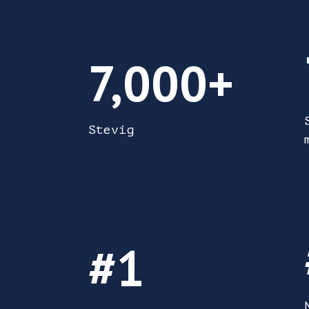
ańcy
7.000+ Stevig
7,000+
Stevig
n paar garnalen eten in de VS.
#1 Najlepszy staat voor de biznes
#1