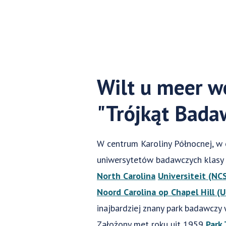
Wilt u meer w
"Trójkąt Bada
W centrum Karoliny Północnej, w 
uniwersytetów badawczych klasy 
North Carolina
Universiteit (NC
Noord
Carolina op Chapel Hill (
inajbardziej znany park badawczy
Założony met roku uit 1959
Park