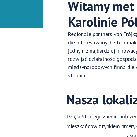
Witamy met 
Karolinie Pó
Regionale partners van Trójk
die interesowanych sterk mak
jednym z najbardziej innowac
rozwijać działalność gospoda
międzynarodowych firma die w
stopniu.
Nasza lokali
Dzięki Strategicznemu położen
mieszkańców z rynkiem amery