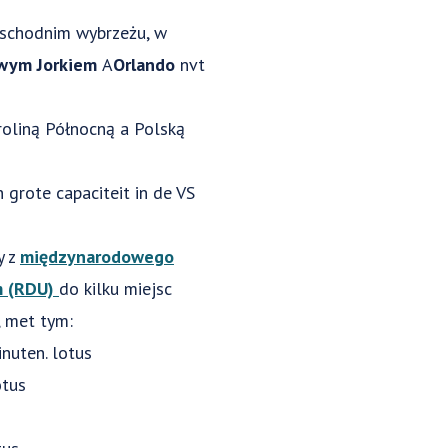
wschodnim wybrzeżu, w
wym Jorkiem
A
Orlando
nvt
roliną Północną a Polską
 grote capaciteit in de VS
y z
międzynarodowego
m (RDU)
do kilku miejsc
 met tym:
nuten. lotus
otus