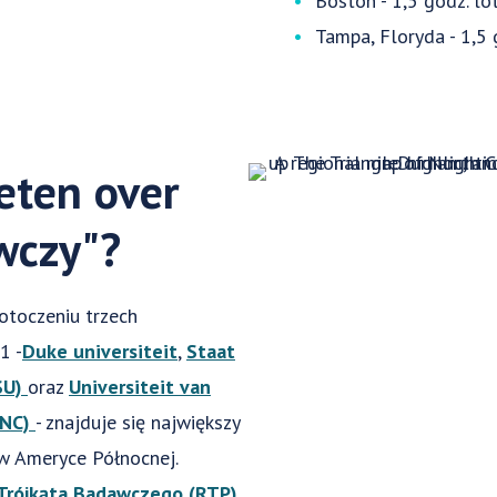
Boston - 1,5 godz. lo
Tampa, Floryda - 1,5 
eten over
wczy"?
otoczeniu trzech
1 -
Duke universiteit
,
Staat
SU)
oraz
Universiteit van
UNC)
- znajduje się największy
 w Ameryce Północnej.
 Trójkąta Badawczego (RTP),