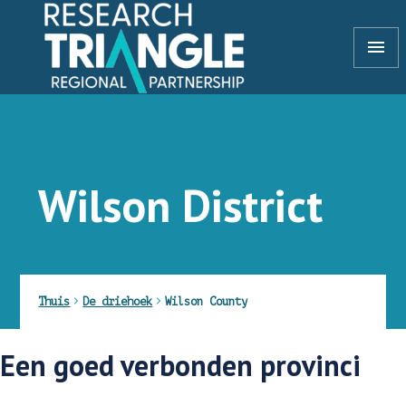
Doorgaan naar artikel
menu
Wilson District
Thuis
De driehoek
Wilson County
Een goed verbonden provincie