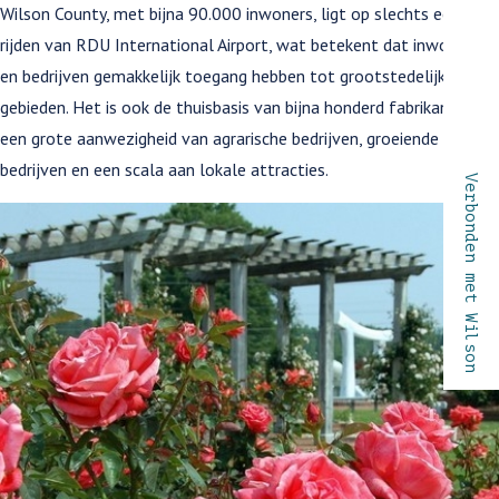
opmerking
Wilson County, met bijna 90.000 inwoners, ligt op slechts een uur
rijden van RDU International Airport, wat betekent dat inwoners
en bedrijven gemakkelijk toegang hebben tot grootstedelijke
gebieden. Het is ook de thuisbasis van bijna honderd fabrikanten,
een grote aanwezigheid van agrarische bedrijven, groeiende
bedrijven en een scala aan lokale attracties.
Verbonden met Wilson