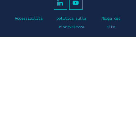
Accessibilità
politica sulla
Mappa del
riservatezza
sito