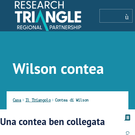
Salta al contenuto
menù
Wilson contea
Casa
Il Triangolo
Contea di Wilson
commento
Una contea ben collegata