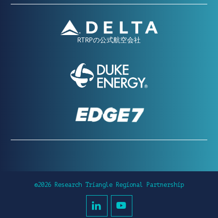
RTRPの公式航空会社
©2026 Research Triangle Regional Partnership