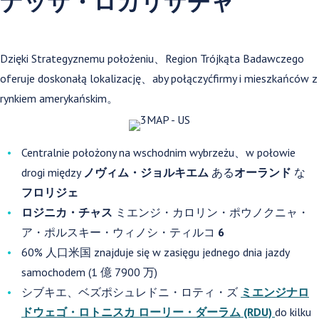
ナッサ・ロカリザチャ
Dzięki Strategyznemu położeniu、Region Trójkąta Badawczego
oferuje doskonałą lokalizację、aby połączyćfirmy i mieszkańców z
rynkiem amerykańskim。
Centralnie położony na wschodnim wybrzeżu、w połowie
drogi między
ノヴィム・ジョルキエム
ある
オーランド
な
フロリジェ
ロジニカ・チャス
ミエンジ・カロリン・ポウノクニャ・
ア・ポルスキー・ウィノシ・ティルコ
6
60% 人口米国 znajduje się w zasięgu jednego dnia jazdy
samochodem (1 億 7900 万)
シブキエ、ベズポシュレドニ・ロティ・ズ
ミエンジナロ
ドウェゴ・ロトニスカ ローリー・ダーラム (RDU)
do kilku