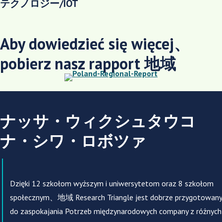
テクノロジー/IOT
Aby dowiedzieć się więcej、
pobierz nasz rapport 地域
ナッサ・ウィクシュタウコ
ナ・シワ・ロボツァ
Dzięki 12 szkołom wyższym i uniwersytetom oraz 8 szkołom
społecznym、地域 Research Triangle jest dobrze przygotowany
do zaspokajania Potrzeb międzynarodowych company z różnych