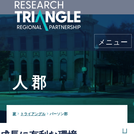
コンテンツにスキップ
メニュー
人 郡
家
トライアングル
パーソン郡