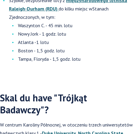
Szybkie, bezpośrednie loty z
międzynarodowego lotniska
Raleigh-Durham (RDU)
do kilku miejsc wStanach
Zjednoczonych, w tym:
Waszynton C. - 45 min. lotu
Nowy Jork - 1 godz. lotu
Atlanta -1 lotu
Boston - 1,5 godz. lotu
Tampa, Floryda - 1,5 godz. lotu
Skal du have "Trójkąt
Badawczy"?
W centrum Karoliny Północnej, w otoczeniu trzech uniwersytetów
badawczych klasy 1 -
Duke University
,
North Carolina State