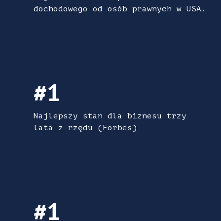
dochodowego od osób prawnych w USA.
#1 Najlepszy stan dla biznesu trzy lata z r
#1
Najlepszy stan dla biznesu trzy
lata z rzędu (Forbes)
#1 Największa siła robocza w przemyśle n
#1