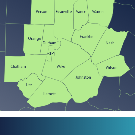
Person
Granville
Vance
Warren
Franklin
Orange
Durham
Nash
RTP
Chatham
Wake
Wilson
Johnston
Lee
Harnett