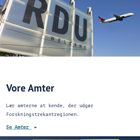
Vore Amter
Lær amterne at kende, der udgør
Forskningstrekantregionen.
arrow_drop_down
Se Amter