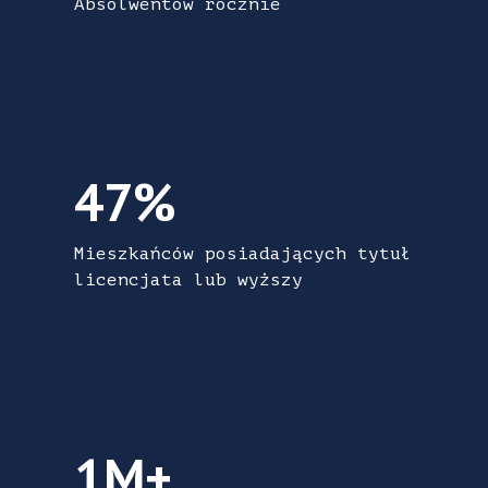
Absolwentów rocznie
47% Mieszkańców posiadających tytuł licen
47%
Mieszkańców posiadających tytuł
licencjata lub wyższy
1M+ Zatrudnionych (w wieku 18-64 lat)
1M+