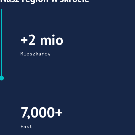
2.000.000 Mieszkańcy
+2 mio
Mieszkańcy
7.000+ Firma
7,000+
Fast