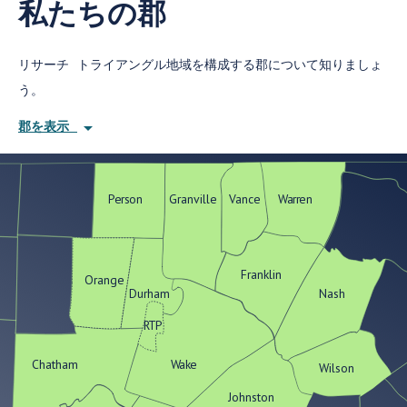
私たちの郡
リサーチ トライアングル地域を構成する郡について知りましょ
う。
arrow_drop_down
郡を表示
Person
Granville
Vance
Warren
Franklin
Orange
Durham
Nash
RTP
Chatham
Wake
Wilson
Johnston