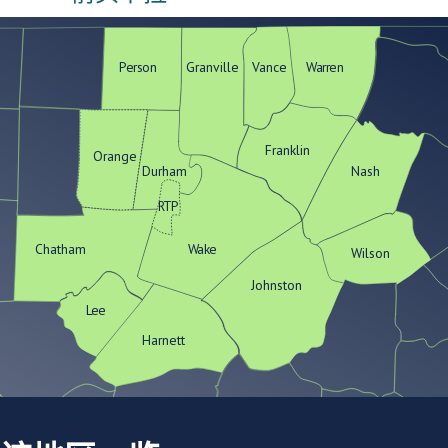
Person
Granville
Vance
Warren
Franklin
Orange
Durham
Nash
RTP
Chatham
Wake
Wilson
Johnston
Lee
Harnett