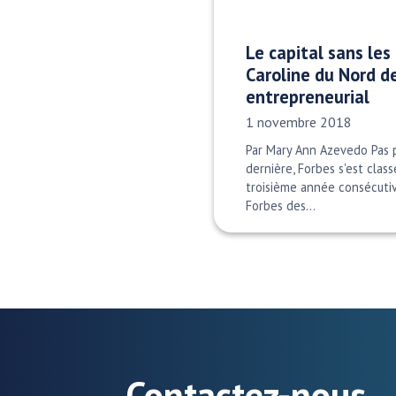
Le capital sans les
Caroline du Nord d
entrepreneurial
Date publiée:
1 novembre 2018
Par Mary Ann Azevedo Pas p
dernière, Forbes s'est clas
troisième année consécutive
Forbes des…
Contactez-nous