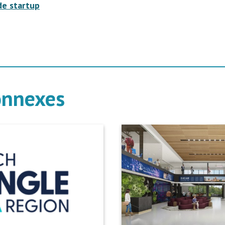
de startup
onnexes