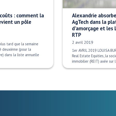
 coûts : comment la
Alexandrie absorbe
evient un pôle
AgTech dans la pla
d'amorçage et les
RTP
Date publiée:
2 avril 2019
lus tard que la semaine
sé deuxième (pour la
1er AVRIL 2019 LOUISA B
) dans la liste annuelle
Real Estate Equities, la so
immobilier (REIT) axée sur 