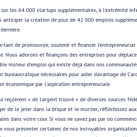
 sur les 64 000 startups supplémentaires, à l'extrémité in
s anticiper la création de plus de 42 000 emplois suppléme
 dernière.
portant de promouvoir, soutenir et financer l’entrepreneuria
 Nous adorons et finançons des entreprises pour déplace
yable moteur d'emploi qui existe déjà dans nos communautés
t bureaucratique nécessaires pour aider davantage de Car
on économique par l'aspiration entrepreneuriale.
ui reçoivent « de l’argent trouvé » de diverses sources féd
er de le jeter dans la brique et le mortier, réfléchissez au
ales dans votre cour. Si vous ne savez pas par où commence
eux vous présenter certaines de nos incroyables organisat