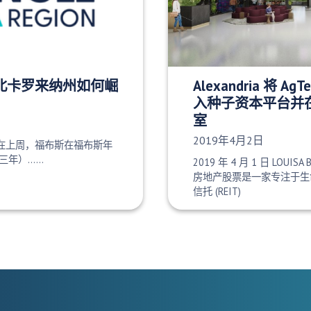
北卡罗来纳州如何崛
Alexandria 将 AgTe
入种子资本平台并在
室
发布日期：
2019年4月2日
就在上周，福布斯在福布斯年
三年）……
2019 年 4 月 1 日 LOUIS
房地产股票是一家专注于生
信托 (REIT)