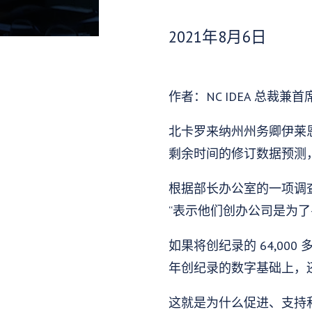
发布日期：
2021年8月6日
作者：NC IDEA 总裁兼首席
北卡罗来纳州州务卿伊莱
剩余时间的修订数据预测，今年
根据部长办公室的一项调查
“表示他们创办公司是为了
如果将创纪录的 64,00
年创纪录的数字基础上，还将
这就是为什么促进、支持