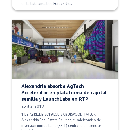
en la lista anual de Forbes de…
Alexandria absorbe AgTech
Accelerator en plataforma de capital
semilla y LaunchLabs en RTP
Fecha de publicación:
abril 2, 2019
1 DE ABRIL DE 2019 LOUISA BURWOOD-TAYLOR
Alexandria Real Estate Equities, el fideicomiso de
inversión inmobiliaria (REIT) centrado en ciencias