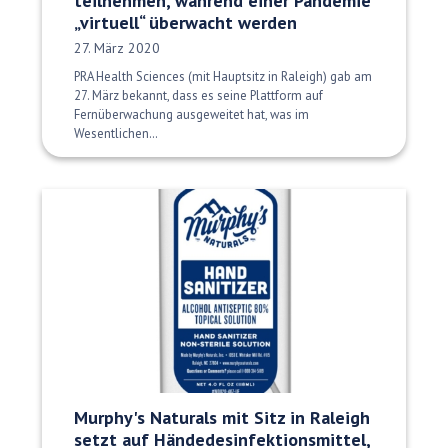
teilnehmen, während einer Pandemie
„virtuell“ überwacht werden
Veröffentlichungsdatum:
27. März 2020
PRA Health Sciences (mit Hauptsitz in Raleigh) gab am
27. März bekannt, dass es seine Plattform auf
Fernüberwachung ausgeweitet hat, was im
Wesentlichen…
Murphy's Naturals mit Sitz in Raleigh
setzt auf Händedesinfektionsmittel,