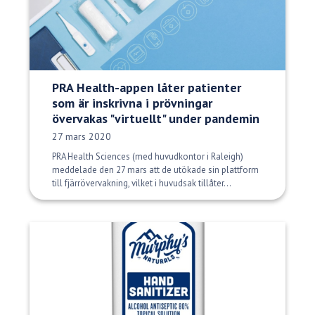
PRA Health-appen låter patienter
som är inskrivna i prövningar
övervakas "virtuellt" under pandemin
Publiceringsdatum:
27 mars 2020
PRA Health Sciences (med huvudkontor i Raleigh)
meddelade den 27 mars att de utökade sin plattform
till fjärrövervakning, vilket i huvudsak tillåter...