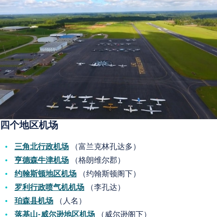
四个地区机场
三角北行政机场
（富兰克林孔达多）
亨德森牛津机场
（格朗维尔郡）
约翰斯顿地区机场
（约翰斯顿阁下）
罗利行政喷气机机场
（李孔达）
珀森县机场
（人名）
落基山-威尔逊地区机场
（威尔逊阁下）