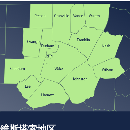
Person
Granville
Vance
Warren
Franklin
Orange
Durham
Nash
RTP
Chatham
Wake
Wilson
Johnston
Lee
Harnett
维斯塔索地区