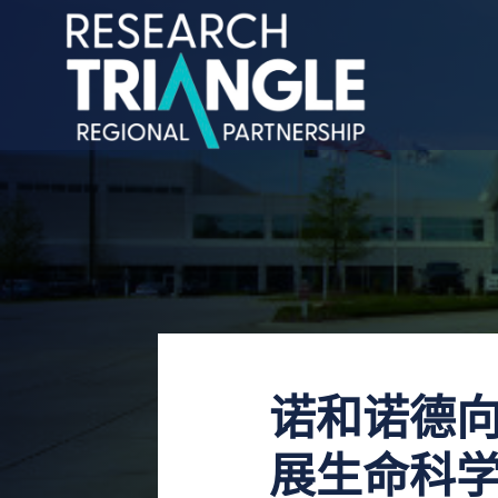
跳至内容
诺和诺德向 D
展生命科