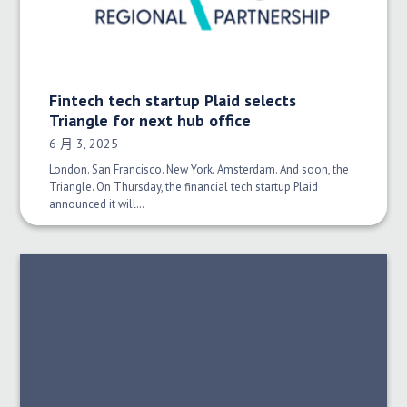
Fintech tech startup Plaid selects
Triangle for next hub office
发布日期：
6 月 3, 2025
London. San Francisco. New York. Amsterdam. And soon, the
Triangle. On Thursday, the financial tech startup Plaid
announced it will…