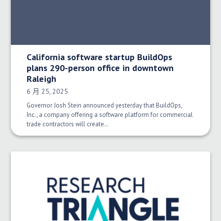
California software startup BuildOps
plans 290-person office in downtown
Raleigh
发布日期：
6 月 25, 2025
Governor Josh Stein announced yesterday that BuildOps,
Inc., a company offering a software platform for commercial
trade contractors will create…