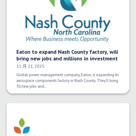
Eaton to expand Nash County factory, will
bring new jobs and millions in investment
发布日期：
11 月 21, 2025
Global power management company, Eaton, is expanding its
aerospace components factory in Nash County. They’ll bring
30 new jobs and…