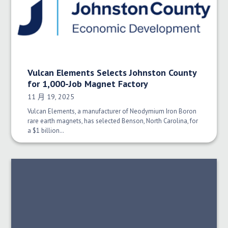
Vulcan Elements Selects Johnston County
for 1,000-Job Magnet Factory
发布日期：
11 月 19, 2025
Vulcan Elements, a manufacturer of Neodymium Iron Boron
rare earth magnets, has selected Benson, North Carolina, for
a $1 billion…