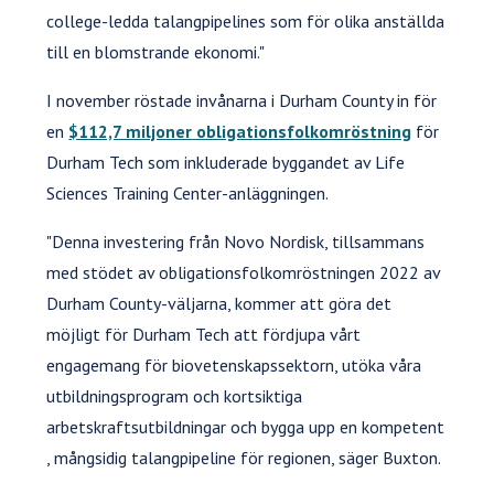
college-ledda talangpipelines som för olika anställda
till en blomstrande ekonomi."
I november röstade invånarna i Durham County in för
en
$112,7 miljoner obligationsfolkomröstning
för
Durham Tech som inkluderade byggandet av Life
Sciences Training Center-anläggningen.
"Denna investering från Novo Nordisk, tillsammans
med stödet av obligationsfolkomröstningen 2022 av
Durham County-väljarna, kommer att göra det
möjligt för Durham Tech att fördjupa vårt
engagemang för biovetenskapssektorn, utöka våra
utbildningsprogram och kortsiktiga
arbetskraftsutbildningar och bygga upp en kompetent
, mångsidig talangpipeline för regionen, säger Buxton.