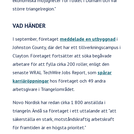
ekonomiska möjligheter för folket i Durham och vår
större triangelregion."
VAD HÄNDER
I september, företaget
meddelade en utbyggnad
i
Johnston County, där det har ett tillverkningscampus i
Clayton. Företaget fortsätter att söka begåvade
arbetare för att fylla cirka 200 roller, enligt den
senaste WRAL TechWire Jobs Report, som
spårar
karriäröppningar
hos företaget och 49 andra
arbetsgivare i Triangelområdet.
Novo Nordisk har redan cirka 1 800 anställda i
triangeln. Ändå sa företaget i ett uttalande att "att
säkerställa en stark, motståndskraftig arbetskraft
för framtiden är en högsta prioritet."