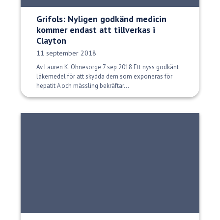
Grifols: Nyligen godkänd medicin
kommer endast att tillverkas i
Clayton
Publiceringsdatum:
11 september 2018
Av Lauren K. Ohnesorge 7 sep 2018 Ett nyss godkänt
läkemedel för att skydda dem som exponeras för
hepatit A och mässling bekräftar...