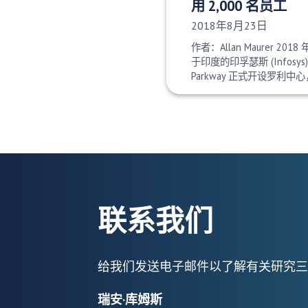
用 2,000 名员工
发布日期：
2018年8月23日
作者：Allan Maurer 2018
于印度的印孚瑟斯 (Infosys) 周
Parkway 正式开设罗利中
联系我们
给我们发送电子邮件以了解有关研究三
瑞安·库姆斯