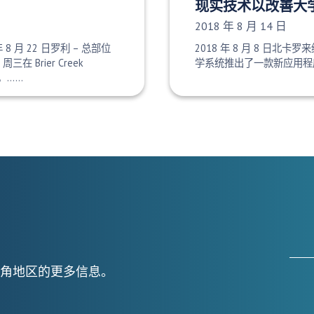
现实技术以改善大
发布日期：
2018 年 8 月 14 日
 年 8 月 22 日罗利 – 总部位
2018 年 8 月 8 日北卡
三在 Brier Creek
学系统推出了一款新应用程
心，……
角地区的更多信息。