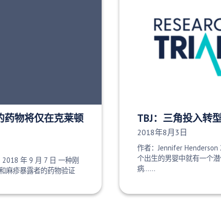
批准的药物将仅在克莱顿
TBJ：三角投入转
发布日期：
2018年8月3日
作者：Jennifer Henderson 
个出生的男婴中就有一个潜
e 2018 年 9 月 7 日 一种刚
病......
和麻疹暴露者的药物验证