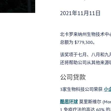
发布日期：
2021年11月11日
北卡罗来纳州生物技术中心
总额为 $779,300。
该奖项于七月、八月和九
还将帮助公司从其他来源
公司贷款
3家生物科技公司荣获
小
酷思环球
莫里斯维尔 (Mor
1 免疫疗法的高达 60