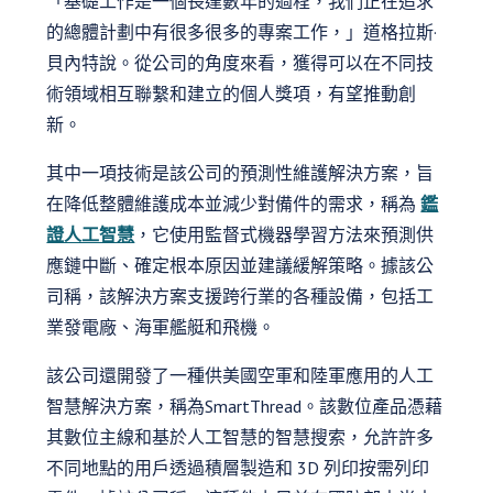
「基礎工作是一個長達數年的過程，我們正在追求
的總體計劃中有很多很多的專案工作，」道格拉斯·
貝內特說。從公司的角度來看，獲得可以在不同技
術領域相互聯繫和建立的個人獎項，有望推動創
新。
其中一項技術是該公司的預測性維護解決方案，旨
在降低整體維護成本並減少對備件的需求，稱為
鑑
證人工智慧
，它使用監督式機器學習方法來預測供
應鏈中斷、確定根本原因並建議緩解策略。據該公
司稱，該解決方案支援跨行業的各種設備，包括工
業發電廠、海軍艦艇和飛機。
該公司還開發了一種供美國空軍和陸軍應用的人工
智慧解決方案，稱為SmartThread。該數位產品憑藉
其數位主線和基於人工智慧的智慧搜索，允許許多
不同地點的用戶透過積層製造和 3D 列印按需列印