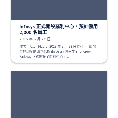
Infosys 正式開設羅利中心，預計僱用
2,000 名員工
發布日期：
2018 年 8 月 23 日
作者：Allan Maurer 2018 年 8 月 22 日羅利——總部
位於印度的印孚瑟斯 (Infosys) 週三在 Brier Creek
Parkway 正式開設了羅利中心，…