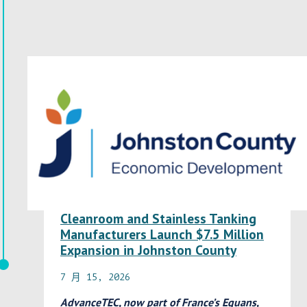
Cleanroom and Stainless Tanking
Manufacturers Launch $7.5 Million
Expansion in Johnston County
7 月 15, 2026
AdvanceTEC, now part of France’s Equans,