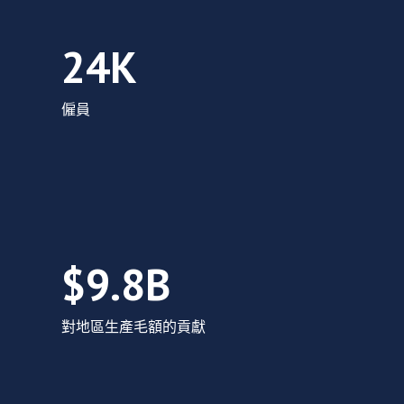
該地區生命科學領域有 24,150 名員工。
24K
僱員
生命科學領域為地區生產總值貢獻了 98 億
$9.8B
對地區生產毛額的貢獻