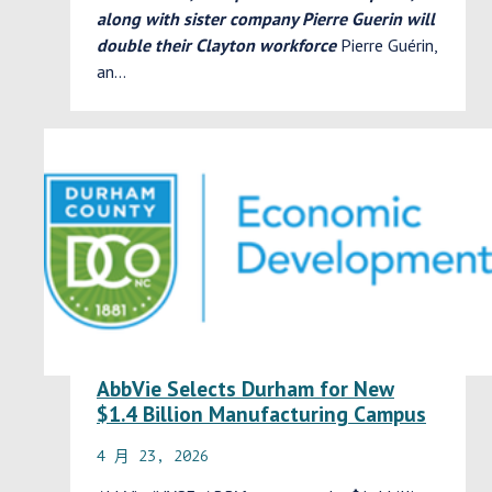
along with sister company Pierre Guerin will
double their Clayton workforce
Pierre Guérin,
an…
AbbVie Selects Durham for New
$1.4 Billion Manufacturing Campus
4 月 23, 2026