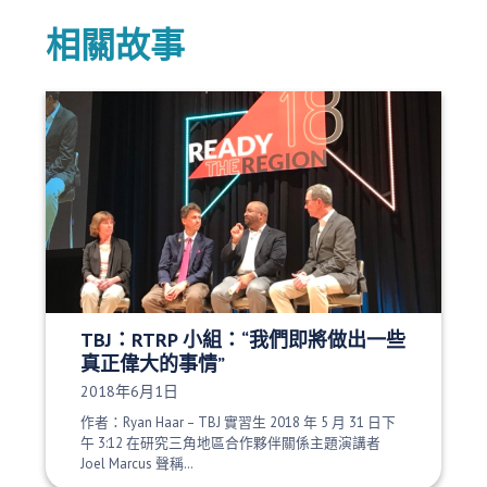
相關故事
TBJ：RTRP 小組：“我們即將做出一些
真正偉大的事情”
發布日期：
2018年6月1日
作者：Ryan Haar – TBJ 實習生 2018 年 5 月 31 日下
午 3:12 在研究三角地區合作夥伴關係主題演講者
Joel Marcus 聲稱…