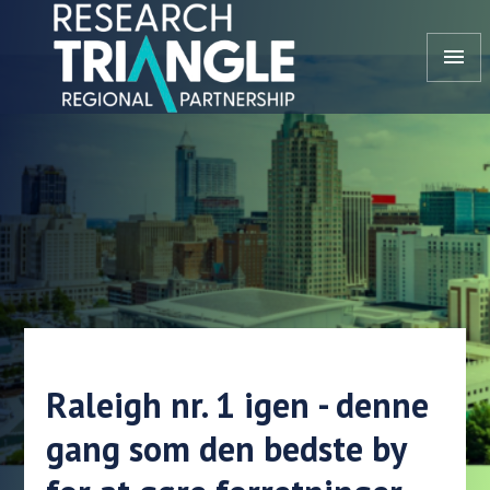
Gå til indhold
menu
Raleigh nr. 1 igen - denne
gang som den bedste by