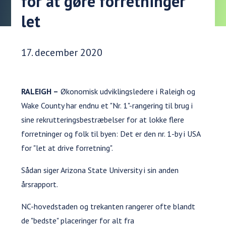
for at gøre forretninger
let
Udgivelsesdato:
17. december 2020
RALEIGH –
Økonomisk udviklingsledere i Raleigh og
Wake County har endnu et "Nr. 1"-rangering til brug i
sine rekrutteringsbestræbelser for at lokke flere
forretninger og folk til byen: Det er den nr. 1-by i USA
for "let at drive forretning".
Sådan siger Arizona State University i sin anden
årsrapport.
NC-hovedstaden og trekanten rangerer ofte blandt
de "bedste" placeringer for alt fra