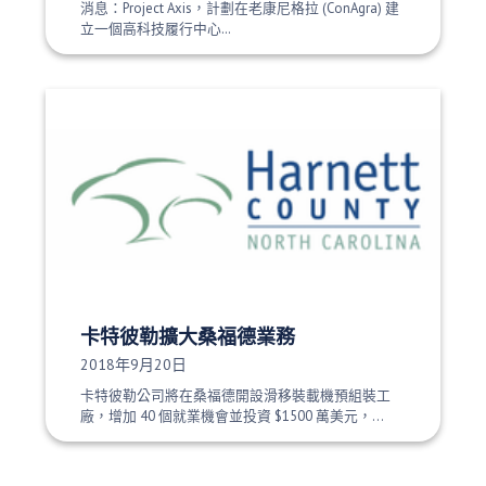
消息：Project Axis，計劃在老康尼格拉 (ConAgra) 建
立一個高科技履行中心…
卡特彼勒擴大桑福德業務
發布日期：
2018年9月20日
卡特彼勒公司將在桑福德開設滑移裝載機預組裝工
廠，增加 40 個就業機會並投資 $1500 萬美元，...