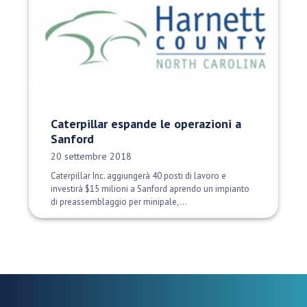
Caterpillar espande le operazioni a
Sanford
Data di pubblicazione:
20 settembre 2018
Caterpillar Inc. aggiungerà 40 posti di lavoro e
investirà $15 milioni a Sanford aprendo un impianto
di preassemblaggio per minipale,...