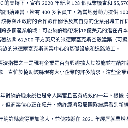
 的支持下，宣布 2020 年新增 128 個就業機會和 $3,3
總部開始運營，擁有 400 多名員工，為當地勞動力提供 10
該縣與州政府的合作夥伴關係及其自身的企業招聘工作仍產
跨多個產業領域，可為納許縣帶來$18億美元的潛在資本投
該縣 62,500 平方英尺的米德爾塞克斯空殼建築（可擴展至 
0 英畝的米德爾塞克斯商業中心的基礎設施和道路竣工。
經濟指標之一是現有企業是否有興趣擴大其設施並在納許
隊一直忙於協助該縣現有大小企業的許多請求，這些企業
0 年對納許縣來說也是令人興奮且富有成效的一年。根據《
因素，但商業信心正在飆升，納許經濟發展團隊繼續看到新
0 年納許縣變得更加強大，並使該縣在 2021 年經歷就