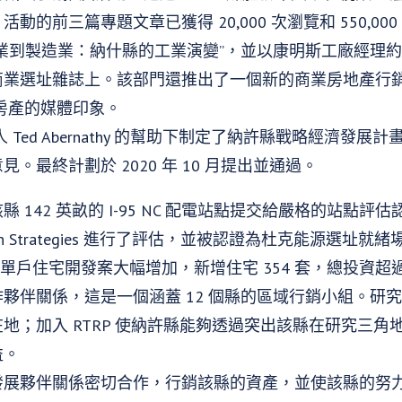
動的前三篇專題文章已獲得 20,000 次瀏覽和 550,0
業到製造業：納什縣的工業演變”，並以康明斯工廠經理約
商業選址雜誌上。該部門還推出了一個新的商業房地產行
擁有房產的媒體印象。
Ted Abernathy 的幫助下制定了納許縣戰略經濟發
。最終計劃於 2020 年 10 月提出並通過。
 142 英畝的 I-95 NC 配電站點提交給嚴格的站點
ation Strategies 進行了評估，並被認證為杜克能源選址就
新建單戶住宅開發案大幅增加，新增住宅 354 套，總投資超過 
夥伴關係，這是一個涵蓋 12 個縣的區域行銷小組。研
地；加入 RTRP 使納許縣能夠透過突出該縣在研究三角
益。
發展夥伴關係密切合作，行銷該縣的資產，並使該縣的努