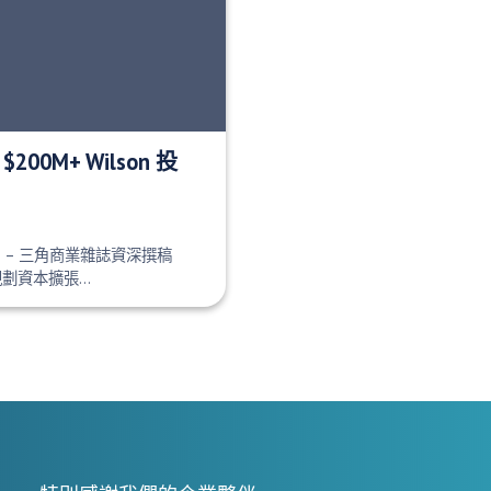
00M+ Wilson 投
orge – 三角商業雜誌資深撰稿
規劃資本擴張…