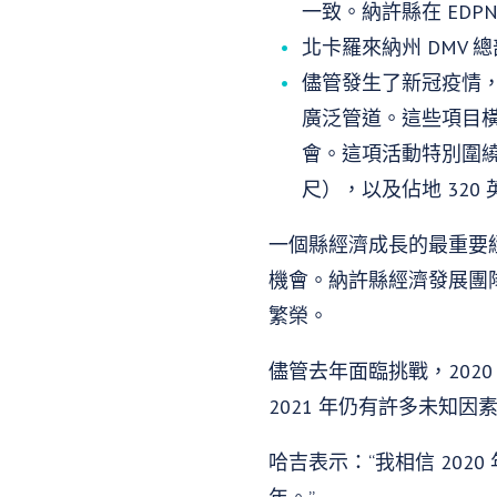
一致。納許縣在 EDPNC
北卡羅來納州 DMV 
儘管發生了新冠疫情，
廣泛管道。這些項目橫
會。這項活動特別圍繞著
尺），以及佔地 32
一個縣經濟成長的最重要
機會。納許縣經濟發展團
繁榮。
儘管去年面臨挑戰，202
2021 年仍有許多未知
哈吉表示：“我相信 202