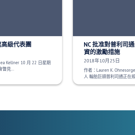
派遣高級代表團
NC 批准對普利司通 $2
資的激勵措施
發布日期：
2018年10月25日
sea Kellner 10 月 22 日星期
會瞥見…
作者：Lauren K. Ohnes
人 輪胎巨頭普利司通正在