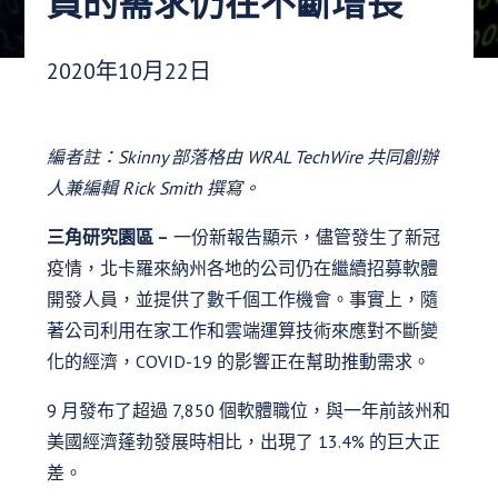
員的需求仍在不斷增長
發布日期：
2020年10月22日
編者註：Skinny 部落格由 WRAL TechWire 共同創辦
人兼編輯 Rick Smith 撰寫。
三角研究園區 –
一份新報告顯示，儘管發生了新冠
疫情，北卡羅來納州各地的公司仍在繼續招募軟體
開發人員，並提供了數千個工作機會。事實上，隨
著公司利用在家工作和雲端運算技術來應對不斷變
化的經濟，COVID-19 的影響正在幫助推動需求。
9 月發布了超過 7,850 個軟體職位，與一年前該州和
美國經濟蓬勃發展時相比，出現了 13.4% 的巨大正
差。