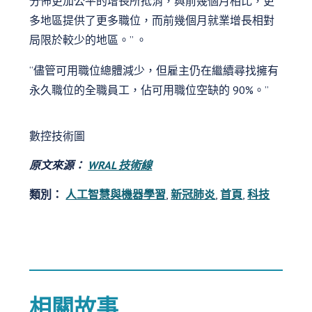
分佈更加公平的增長所抵消，與前幾個月相比，更
多地區提供了更多職位，而前幾個月就業增長相對
局限於較少的地區。” 。
“儘管可用職位總體減少，但雇主仍在繼續尋找擁有
永久職位的全職員工，佔可用職位空缺的 90%。”
數控技術圖
原文來源：
WRAL 技術線
類別：
人工智慧與機器學習
,
新冠肺炎
,
首頁
,
科技
相關故事