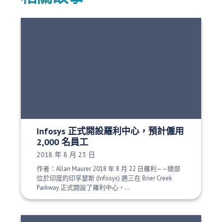
Infosys 正式開設羅利中心，預計僱用
2,000 名員工
發布日期：
2018 年 8 月 23 日
作者：Allan Maurer 2018 年 8 月 22 日羅利——總部
位於印度的印孚瑟斯 (Infosys) 週三在 Brier Creek
Parkway 正式開設了羅利中心，…