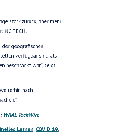
age stark zurück, aber mehr
agt NC TECH.
 der geografischen
ellen verfügbar sind als
n beschränkt war“, zeigt
weiterhin nach
achen.“
s:
WRAL TechWire
inelles Lernen
,
COVID 19
,