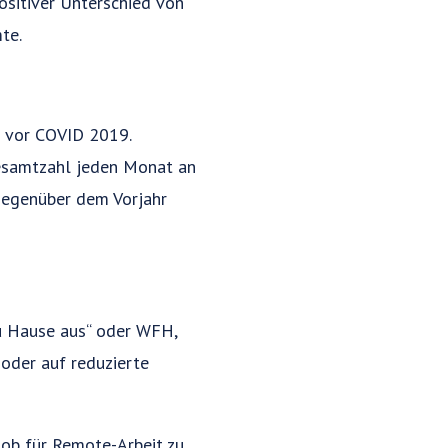
ositiver Unterschied von
te.
s vor COVID 2019.
Gesamtzahl jeden Monat an
gegenüber dem Vorjahr
zu Hause aus“ oder WFH,
oder auf reduzierte
Job für Remote-Arbeit zu