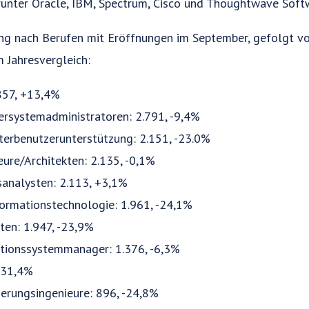
runter Oracle, IBM, Spectrum, Cisco und Thoughtwave Softw
lung nach Berufen mit Eröffnungen im September, gefolgt v
 Jahresvergleich:
857, +13,4%
rsystemadministratoren: 2.791, -9,4%
terbenutzerunterstützung: 2.151, -23.0%
ure/Architekten: 2.135, -0,1%
sanalysten: 2.113, +3,1%
ormationstechnologie: 1.961, -24,1%
en: 1.947, -23,9%
tionssystemmanager: 1.376, -6,3%
-31,4%
erungsingenieure: 896, -24,8%