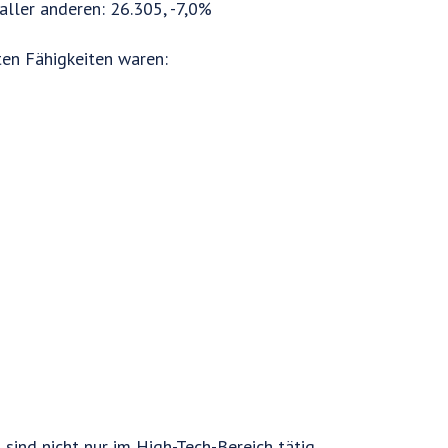
ller anderen: 26.305, -7,0%
ten Fähigkeiten waren:
sind nicht nur im High-Tech-Bereich tätig.