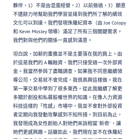
夥伴，1）不是由混蛋經營，2）以前做過，3）願意
不遺餘力地幫助我們學習並達到我們所了解的績效
文化可以到達。我們發現侏羅紀資本（由 Joe Colopy
和 Kevin Mosley 領導）滿足了所有三個關鍵需求。
我們對與他們的關係一直感到滿意。
坦白說，加薪的重擔並不是主要落在我的肩上。由
於這是我們的 A 輪融資，我們只接受過一次外部資
金。我當然參與了盡職調查，如果我不同意繼續領
導公司，交易就不會完成，我很高興這樣做。我在
第一筆交易中學到了很多東西，從此我繼續了解更
多關於創投和私募股權世界的知識。在像人力資源
科技這樣的「性感」市場中，我並不會對外部投資
者定期向我發動攻擊感到不知所措。到目前為止，
我發現成為女性創始人對她們來說相當“新奇”，讓
她們更感興趣。話雖如此，我們現在並不在侏羅紀