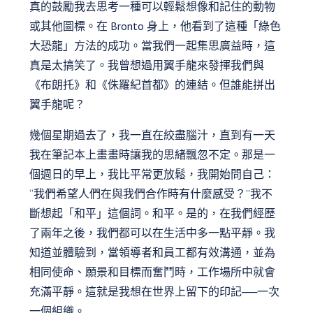
真的鼓勵我去思考一種可以輕鬆想像和記住的動物
或其他圖標。在 Bronto 身上，他看到了這種「綠色
大恐龍」方法的成功。當我們一起集思廣益時，這
真是太搞笑了。我曾想過用翼手龍來發揮我們與
《布朗托》和《侏羅紀首都》的連結。但誰能拼出
翼手龍呢？
幾個星期過去了，我一直在絞盡腦汁，直到有一天
我在筆記本上畫畫時讓我的思緒飄忽不定。那是一
個週日的早上，我比平常更放鬆，我開始問自己：
“我們希望人們在與我們合作時有什麼感受？”我不
斷想起「和平」這個詞。和平。是的，在我們經歷
了兩年之後，我們都可以在生活中多一點平靜。我
知道並體驗到，當領導者和員工都有效溝通，並為
相同使命、願景和目標而奮鬥時，工作場所中就會
充滿平靜。這就是我想在世界上留下的印記──一次
一個組織。