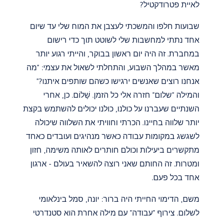
לאיית פטרודקטיל?
שבועות חלפו והמשכתי לעצבן את המוח שלי עד שיום
אחד נתתי למחשבות שלי לשוטט תוך כדי רישום
במחברת. זה היה יום ראשון בבוקר, והייתי רגוע יותר
מאשר במהלך השבוע, והתחלתי לשאול את עצמי: "מה
אנחנו רוצים שאנשים ירגישו כשהם שותפים איתנו?"
והמילה "שלום" חזרה אלי כל הזמן. שָׁלוֹם. כן, אחרי
השנתיים שעברנו על כולנו, כולנו יכולים להשתמש בקצת
יותר שלווה בחיינו. הכרתי וחוויתי את השלווה שיכולה
לשגשג במקומות עבודה כאשר מנהיגים ועובדים כאחד
מתקשרים ביעילות וכולם חותרים לאותה משימה, חזון
ומטרות. זה החותם שאני רוצה להשאיר בעולם - ארגון
אחד בכל פעם.
משם, הדימוי החייתי היה ברור: יונה, סמל בינלאומי
לשלום. צירוף "עבודה" עם מילה אחרת הוא סטנדרטי