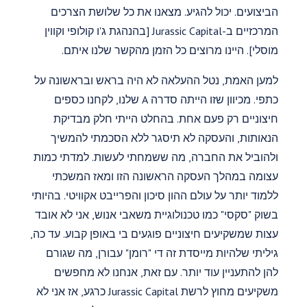
הביצועים. יכול להגיע. מצאנו את כל שלושת הצרכים
המרכזיים ב-Jurassic Capital [בהנהגת ג'ו קולופי וקווין
מוסלי]. היינו מרוצים כל הזמן מהקשר שלנו איתם.
למען האמת, נטל ההעלאה לא היה בראש ובראשונה על
כתפי. מכיוון שזו הייתה סדרה A שלנו, לקחנו כספים
חיצוניים רק פעם אחת. בהחלט הייתי חלק מבדיקת
הנאותות, והעסקה לא תיסגר ללא הסכמתי להמשיך
ולהוביל את החברה, מה ששמחתי לעשות. למדתי כמות
עצומה במהלך העסקה הראשונה הזו ומאז המשכתי
ללמוד יותר על עולם ההון סיכון והפרייבט אקוויטי. בהיותי
בשוק "סקסי" כמו טכנולוגיית משאבי אנוש, אני לא אובד
עצות שמשקיעים חיצוניים פוגעים בי באופן קבוע. עד כה,
גיליתי שלהיות מייסדת זה די "רומן" עבורן, מה שגורם
להן להתעניין עוד יותר. עם זאת, אנחנו לא מחפשים
משקיעים מחוץ לרשת Jurassic Capital כרגע, אז אני לא