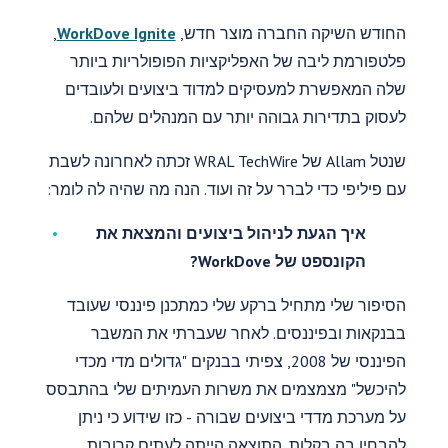
החודש השיקה החברה מוצר חדש,
WorkDove Ignite
,
פלטפורמת ליבה של האפליקציות הפופולריות ביותר
שלה המאפשרת למעסיקים למדוד ביצועים ולעובדים
לעסוק בתדירות גבוהה יותר עם המנהלים שלהם.
שנטל Allam של WRAL TechWire זכתה לאחרונה לשבת
עם פיליפי כדי לברר על זה ועוד. הנה מה שהיה לה לומר:
איך הגעת לניהול ביצועים והמצאת את
הקונספט של WorkDove?
הסיפור שלי מתחיל ברקע שלי כמתכנן פיננסי שעובד
בבנקאות ובפיננסים. לאחר שעברתי את המשבר
הפיננסי של 2008, צפיתי בבנקים "גדולים מדי מכדי
להיכשל" מצמצמים את משרות העמיתים שלי בהתבסס
על מערכת מדדי ביצועים שבורה - כזו שידוע כי ניתן
להבחין בה בקלות. התוצאה הייתה לעתים קרובות