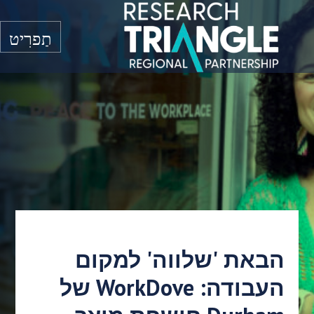
דלג לתוכן
תַפרִיט
הבאת 'שלווה' למקום
העבודה: WorkDove של