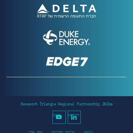
חברת התעופה הרשמית של RTRP
©2026 Research Triangle Regional Partnership
לינקדאין
יוטיוב
נְגִישׁוּת
מדיניות הפרטיות
מפת אתר