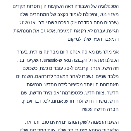
הטכנולוגיה של העבודה ראה השקעות הון חסרות תקדים
מאז 2014, והיכולת לעמוד בקצב של המתחרים שלנו
(שרבים מהם בסדרה CF) הפכה קשה יותר. ואז 2020
הגיעה. עברנו לא רק את המגיפה, אלא גם את המנהיגות
והמעבר הפיזי שלנו למיקום.
אני מתרשם מאיפה אנחנו היום מבחינה צוותית. בערך
הכפלנו את גודל הקבוצה מאז ש-Jurassic השקיעה בנו,
וזה הישג. אנחנו קרובים ל-20 עובדים כעת, כשכולם,
מלבד שניים, נשכרו לאחר המעבר לדורהאם. השנתיים
האחרונות היו יותר מסיפור לידה מחדש: מנהיגות
חדשה, צוות חדש, פלטפורמה "אפימית" חדשה, שם
חדש, משרד חדש ולוח חדש. אנחנו, לכל דבר ועניין,
חברה חדשה עכשיו.
השגנו התאמה לשוק המוצרים וזיהינו טוב יותר את
הלקוחות המתאימים ביותר שלנו. צוות המכירות שלנו