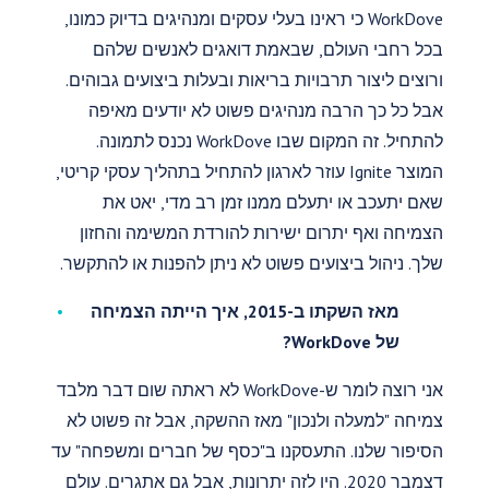
WorkDove כי ראינו בעלי עסקים ומנהיגים בדיוק כמונו,
בכל רחבי העולם, שבאמת דואגים לאנשים שלהם
ורוצים ליצור תרבויות בריאות ובעלות ביצועים גבוהים.
אבל כל כך הרבה מנהיגים פשוט לא יודעים מאיפה
להתחיל. זה המקום שבו WorkDove נכנס לתמונה.
המוצר Ignite עוזר לארגון להתחיל בתהליך עסקי קריטי,
שאם יתעכב או יתעלם ממנו זמן רב מדי, יאט את
הצמיחה ואף יתרום ישירות להורדת המשימה והחזון
שלך. ניהול ביצועים פשוט לא ניתן להפנות או להתקשר.
מאז השקתו ב-2015, איך הייתה הצמיחה
של WorkDove?
אני רוצה לומר ש-WorkDove לא ראתה שום דבר מלבד
צמיחה "למעלה ולנכון" מאז ההשקה, אבל זה פשוט לא
הסיפור שלנו. התעסקנו ב"כסף של חברים ומשפחה" עד
דצמבר 2020. היו לזה יתרונות, אבל גם אתגרים. עולם