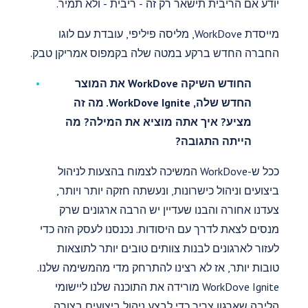
יודע אם הריבית תישאר רק זה - ריבית - ולא תמיר.
מייסדת WorkDove, מליסה פיליפי, עובדת עם לוגו
החברה החדש ברקע במטה שלה בקמפוס אמריקן טבק.
החודש השיקה WorkDove את המוצר
החדש שלה, WorkDove Ignite. מה זה
מציע? איך אתה מוציא את המילה? מה
הייתה התגובה?
ככל ש-WorkDove המשיכה לצמוח בהצעות לניהול
ביצועים וניהול כישרונות, ונעשתה חזקה יותר ויותר,
צעדנו אחורה והבנו שעדיין יש הרבה ארגונים שרק
מנסים לצאת לדרך עם היסודות. נכנסנו לעסק הזה כדי
לעזור לארגונים לבנות צוותים טובים יותר לתוצאות
טובות יותר, אז לא רצינו להתרחק מדי מהמשימה שלנו.
WorkDove Ignite מורידה את התוכנה שלנו ליישומי
הליבה שארגון צריך כדי לבצע ניהול ביצועים בצורה