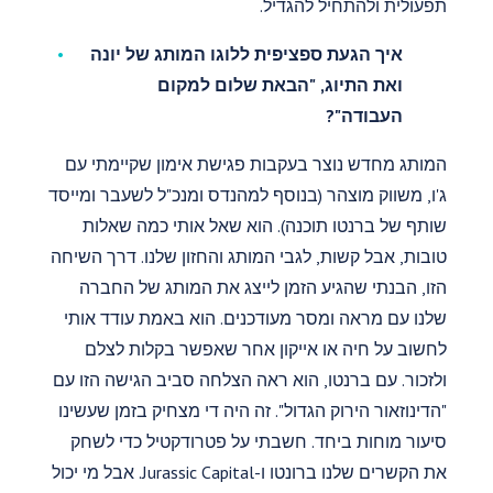
תפעולית ולהתחיל להגדיל.
איך הגעת ספציפית ללוגו המותג של יונה
ואת התיוג, "הבאת שלום למקום
העבודה"?
המותג מחדש נוצר בעקבות פגישת אימון שקיימתי עם
ג'ו, משווק מוצהר (בנוסף למהנדס ומנכ"ל לשעבר ומייסד
שותף של ברנטו תוכנה). הוא שאל אותי כמה שאלות
טובות, אבל קשות, לגבי המותג והחזון שלנו. דרך השיחה
הזו, הבנתי שהגיע הזמן לייצג את המותג של החברה
שלנו עם מראה ומסר מעודכנים. הוא באמת עודד אותי
לחשוב על חיה או אייקון אחר שאפשר בקלות לצלם
ולזכור. עם ברנטו, הוא ראה הצלחה סביב הגישה הזו עם
"הדינוזאור הירוק הגדול". זה היה די מצחיק בזמן שעשינו
סיעור מוחות ביחד. חשבתי על פטרודקטיל כדי לשחק
את הקשרים שלנו ברונטו ו-Jurassic Capital. אבל מי יכול