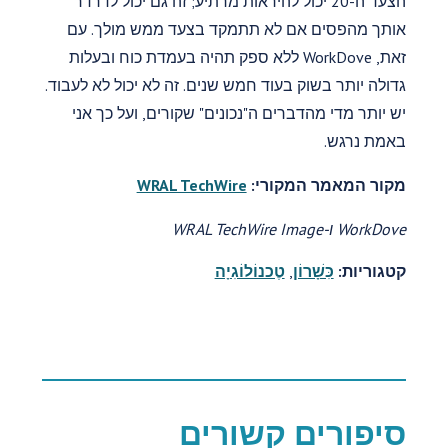
הצעד ה-20 יכול להיראות מרתיע; זה גם יכול לדרדר
אותך מהפסים אם לא תתמקד בצעד ממש מולך. עם
זאת, WorkDove ללא ספק תהיה בעמדת כוח ובעלות
גדולה יותר בשוק בעוד חמש שנים. זה לא יכול לא לעבוד.
יש יותר מדי מהדברים ה"נכונים" שקורים, ועל כך אני
באמת נרגש.
מקור המאמר המקורי:
WRAL TechWire
WorkDove ו-WRAL TechWire Image
קטגוריות:
כִּשָׁרוֹן
,
טֶכנוֹלוֹגִיָה
סיפורים קשורים