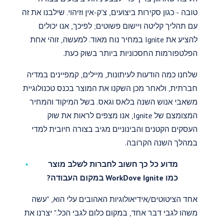
טובה - כגון סקירות ביצועים, צ'ק-אין וזיהוי. שילבנו את זה
עם תהליך קליטה ויישום פשוטים; לפיכך, אנו יכולים
להציע את Ignite במחיר נוח מאוד. למעשה, זוהי אחת
הפלטפורמות החסכוניות ביותר בשוק כעת.
שלחנו כמה הודעות לעיתונות, מיילים, קמפיינים במדיה
חברתית, ולאחר מכן השקנו את המוצר בכנס טכנולוגיית
משאבי אנוש השנה בלאס וגאס. בשל המיקוד והמחיר
המצומצם של Ignite, אנו מצפים לראות את שוק
העסקים הקטנים והבינוניים מגיב בצורה חיובית למדי
במהלך השנה הקרובה.
מדוע כל כך חשוב לחברות לשלב מוצר
כמו WorkDove Ignite במקום העבודה?
אחד הציטוטים/אידיאולוגיות האהובים עלי הוא, "עשה
משהו לגבי דבר אחד, במקום כלום לגבי הכל." יצרנו את