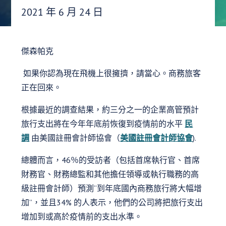
發布日期：
2021 年 6 月 24 日
傑森帕克
如果你認為現在飛機上很擁擠，請當心。商務旅客
正在回來。
根據最近的調查結果，約三分之一的企業高管預計
旅行支出將在今年年底前恢復到疫情前的水平
民
調
由美國註冊會計師協會（
美國註冊會計師協會
).
總體而言，46％的受訪者（包括首席執行官、首席
財務官、財務總監和其他擔任領導或執行職務的高
級註冊會計師）預測“到年底國內商務旅行將大幅增
加”，並且34% 的人表示，他們的公司將把旅行支出
增加到或高於疫情前的支出水準。