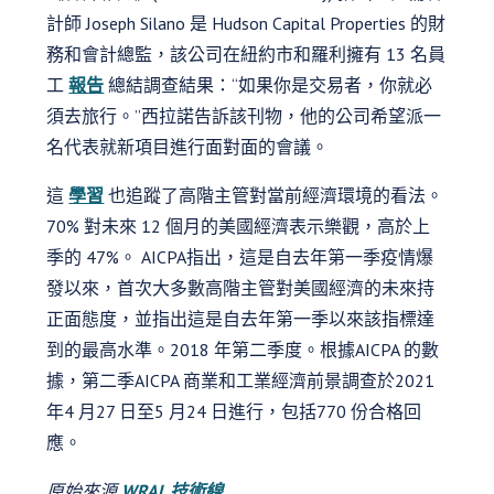
計師 Joseph Silano 是 Hudson Capital Properties 的財
務和會計總監，該公司在紐約市和羅利擁有 13 名員
工
報告
總結調查結果：“如果你是交易者，你就必
須去旅行。”西拉諾告訴該刊物，他的公司希望派一
名代表就新項目進行面對面的會議。
這
學習
也追蹤了高階主管對當前經濟環境的看法。
70% 對未來 12 個月的美國經濟表示樂觀，高於上
季的 47%。 AICPA指出，這是自去年第一季疫情爆
發以來，首次大多數高階主管對美國經濟的未來持
正面態度，並指出這是自去年第一季以來該指標達
到的最高水準。2018 年第二季度。根據AICPA 的數
據，第二季AICPA 商業和工業經濟前景調查於2021
年4 月27 日至5 月24 日進行，包括770 份合格回
應。
原始來源
WRAL 技術線