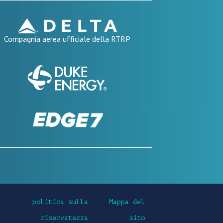
Compagnia aerea ufficiale della RTRP
politica sulla
Mappa del
riservatezza
sito