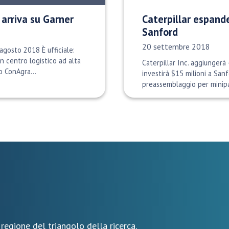
 arriva su Garner
Caterpillar espande
Sanford
Data di pubblicazione:
20 settembre 2018
agosto 2018 È ufficiale:
n centro logistico ad alta
Caterpillar Inc. aggiungerà 
o ConAgra...
investirà $15 milioni a San
preassemblaggio per minipal
 regione del triangolo della ricerca.