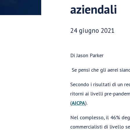
aziendali
Data di pubblicazione:
24 giugno 2021
Di Jason Parker
Se pensi che gli aerei sian
Secondo i risultati di un re
ritorni ai livelli pre-pande
(
AICPA
).
Nel complesso, il 46% degli 
commercialisti di livello s