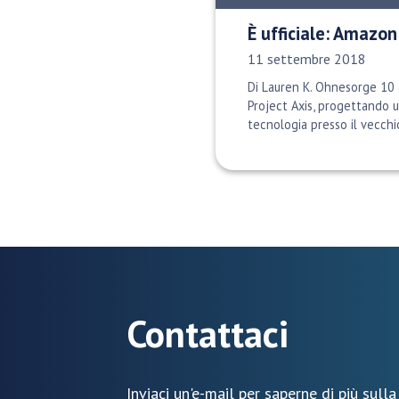
È ufficiale: Amazon
Data di pubblicazione:
11 settembre 2018
Di Lauren K. Ohnesorge 10 
Project Axis, progettando u
tecnologia presso il vecchi
Contattaci
Inviaci un'e-mail per saperne di più sulla