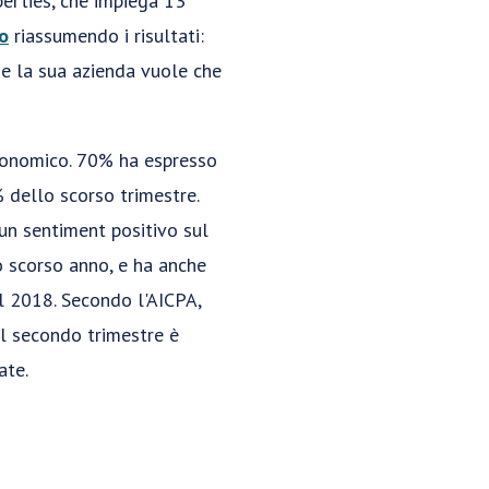
perties, che impiega 13
o
riassumendo i risultati:
che la sua azienda vuole che
economico. 70% ha espresso
 dello scorso trimestre.
un sentiment positivo sul
o scorso anno, e ha anche
el 2018. Secondo l'AICPA,
el secondo trimestre è
ate.