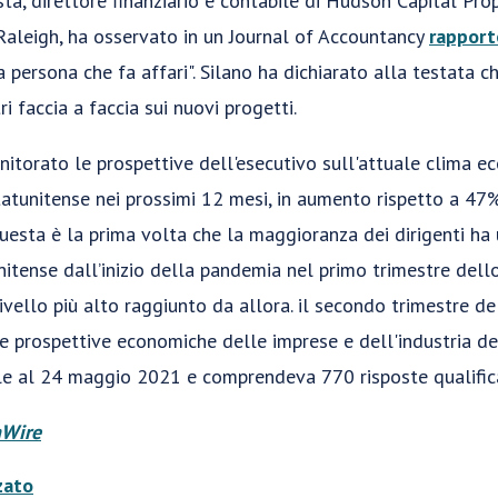
ta, direttore finanziario e contabile di Hudson Capital Pro
Raleigh, ha osservato in un Journal of Accountancy
rapport
a persona che fa affari". Silano ha dichiarato alla testata 
i faccia a faccia sui nuovi progetti.
itorato le prospettive dell'esecutivo sull'attuale clima 
atunitense nei prossimi 12 mesi, in aumento rispetto a 47%
uesta è la prima volta che la maggioranza dei dirigenti ha 
nitense dall’inizio della pandemia nel primo trimestre dell
ivello più alto raggiunto da allora. il secondo trimestre d
e prospettive economiche delle imprese e dell'industria d
le al 24 maggio 2021 e comprendeva 770 risposte qualific
hWire
zato