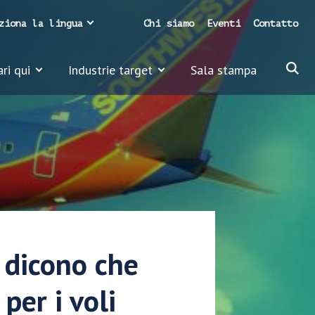
ziona la lingua
Chi siamo
Eventi
Contatto
ari qui
Industrie target
Sala stampa
i dicono che
per i voli