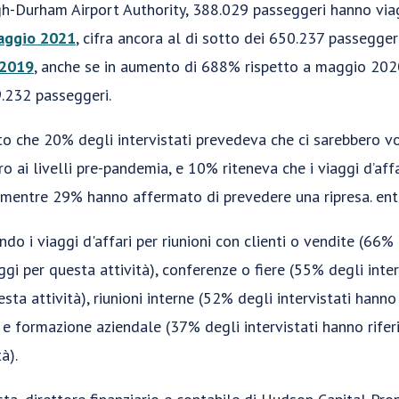
gh-Durham Airport Authority, 388.029 passeggeri hanno vi
aggio 2021
, cifra ancora al di sotto dei 650.237 passegger
 2019
, anche se in aumento di 688% rispetto a maggio 20
.232 passeggeri.
ato che 20% degli intervistati prevedeva che ci sarebbero vo
ro ai livelli pre-pandemia, e 10% riteneva che i viaggi d’af
, mentre 29% hanno affermato di prevedere una ripresa. ent
do i viaggi d'affari per riunioni con clienti o vendite (66% 
iaggi per questa attività), conferenze o fiere (55% degli inter
esta attività), riunioni interne (52% degli intervistati hanno 
) e formazione aziendale (37% degli intervistati hanno riferi
à).