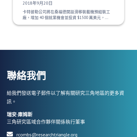
發布日期：
2018年9月20日
卡特彼勒公司將在桑福德開設滑移裝載機預組裝工
廠，增加 40 個就業機會並投資 $1500 萬美元，...
聯絡我們
給我們發送電子郵件以了解有關研究三角地區的更多資
訊。
瑞安·庫姆斯
三角研究區域合作夥伴關係執行董事
rcombs@researchtriangle.org