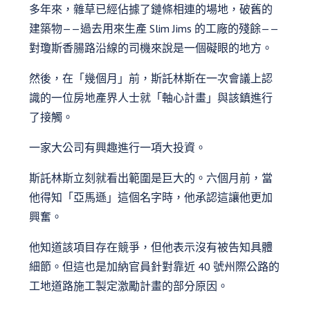
多年來，雜草已經佔據了鏈條相連的場地，破舊的
建築物——過去用來生產 Slim Jims 的工廠的殘餘——
對瓊斯香腸路沿線的司機來說是一個礙眼的地方。
然後，在「幾個月」前，斯託林斯在一次會議上認
識的一位房地產界人士就「軸心計畫」與該鎮進行
了接觸。
一家大公司有興趣進行一項大投資。
斯託林斯立刻就看出範圍是巨大的。六個月前，當
他得知「亞馬遜」這個名字時，他承認這讓他更加
興奮。
他知道該項目存在競爭，但他表示沒有被告知具體
細節。但這也是加納官員針對靠近 40 號州際公路的
工地道路施工製定激勵計畫的部分原因。