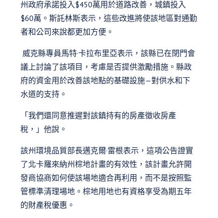
州政府承諾投入$450萬用於道路改善，城鎮投入
$60萬。斯託林斯表示，這些改進將使該地區對通勤
者和公司來說都更加方便。
威克縣專員馬特·卡拉布里亞表示，該縣已在閉門會
議上討論了該項目，考慮是否提供激勵措施。縣政
府的資金用於改善該地點的基礎設施—對供水和下
水道的支持。
「我們還同意推遲對該鎮持有的房產徵收房產
稅，」他說。
該州環境品質部長邁克爾·雷根表示，這項公告證實
了北卡羅來納州棕地計畫的有效性，該計畫允許開
發商協商如何使該場地適合再利用，而不是按照監
管標準清理場地。棕地用地也有資格享受為期五年
的財產稅優惠。