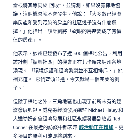
雷根將其等同於“回收”，並猜測，如果沒有棕地協
議，這個機會就不會發生。他說：「大多數已經廢
棄房產和受到污染的房產的社區幾乎沒有什麼選
擇。」他指出，該計劃將「礙眼的房產變成了有價
值的房產」。
他表示，該州已經發布了近 500 個棕地公告，利用
該計劃「振興社區」的機會正在北卡羅來納州各地
湧現。 「環境保護和經濟繁榮並不互相排斥，」他
補充道。 “它們齊頭並進，今天就是一個完美的例
子。”
但除了棕地之外，三角地區也出現了前所未有的經
濟發展興趣。威克縣經濟發展總監 Michael Haley 和
大達勒姆商會經濟發展和社區永續發展副總裁 Ted
Conner 在最近的訪談中都表示
該活動正在增加
– 更
多項目的勝利可能即將到來。