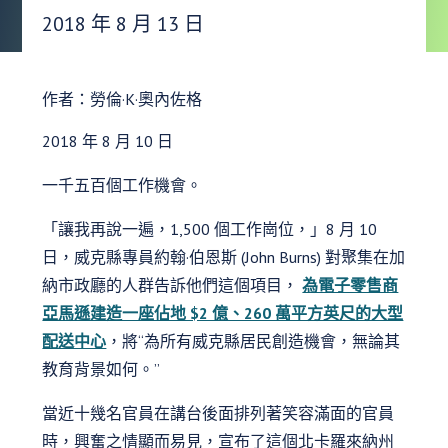
發布日期：
2018 年 8 月 13 日
作者：勞倫·K·奧內佐格
2018 年 8 月 10 日
一千五百個工作機會。
「讓我再說一遍，1,500 個工作崗位，」8 月 10
日，威克縣專員約翰·伯恩斯 (John Burns) 對聚集在加
納市政廳的人群告訴他們這個項目，
為電子零售商
亞馬遜建造一座佔地 $2 億、260 萬平方英尺的大型
配送中心
，將“為所有威克縣居民創造機會，無論其
教育背景如何。”
當近十幾名官員在講台後面排列著笑容滿面的官員
時，興奮之情顯而易見，宣布了這個北卡羅來納州