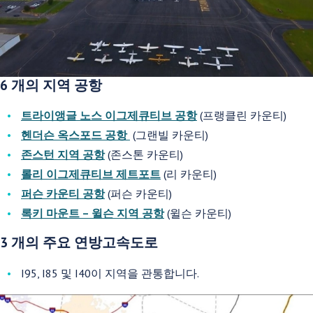
6 개의 지역 공항
트라이앵글 노스 이그제큐티브 공항
(
프랭클린 카운티
)
헨더슨 옥스포드 공항
(그랜빌 카운티)
존스턴 지역 공항
(존스톤 카운티)
롤리 이그제큐티브 제트포트
(리 카운티)
퍼슨 카운티 공항
(퍼슨 카운티)
록키 마운트 – 윌슨 지역 공항
(윌슨 카운티)
3 개의 주요 연방고속도로
I95, I85 및 I40이 지역을 관통합니다.