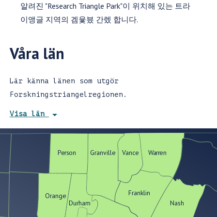
알려진 "Research Triangle Park"이 위치해 있는 트라
이앵글 지역의 겜윷븠 간렜 합니다.
Våra län
Lär känna länen som utgör
Forskningstriangelregionen.
arrow_drop_down
Visa län
Person
Granville
Vance
Warren
Franklin
Orange
Durham
Nash