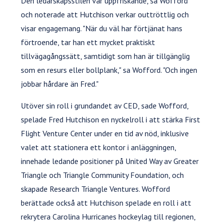
Den ledarskapsstilen var uppfriskande, sa Wofford
och noterade att Hutchison verkar outtröttlig och
visar engagemang. "När du väl har förtjänat hans
förtroende, tar han ett mycket praktiskt
tillvägagångssätt, samtidigt som han är tillgänglig
som en resurs eller bollplank," sa Wofford. "Och ingen
jobbar hårdare än Fred."
Utöver sin roll i grundandet av CED, sade Wofford,
spelade Fred Hutchison en nyckelroll i att stärka First
Flight Venture Center under en tid av nöd, inklusive
valet att stationera ett kontor i anläggningen,
innehade ledande positioner på United Way av Greater
Triangle och Triangle Community Foundation, och
skapade Research Triangle Ventures. Wofford
berättade också att Hutchison spelade en roll i att
rekrytera Carolina Hurricanes hockeylag till regionen,