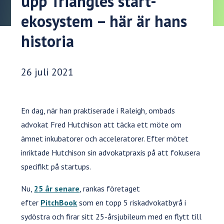
upp Triangles start-
ekosystem – här är hans
historia
Publiceringsdatum:
26 juli 2021
En dag, när han praktiserade i Raleigh, ombads
advokat Fred Hutchison att täcka ett möte om
ämnet inkubatorer och acceleratorer. Efter mötet
inriktade Hutchison sin advokatpraxis på att fokusera
specifikt på startups.
Nu,
25 år senare
, rankas företaget
efter
PitchBook
som en topp 5 riskadvokatbyrå i
sydöstra och firar sitt 25-årsjubileum med en flytt till