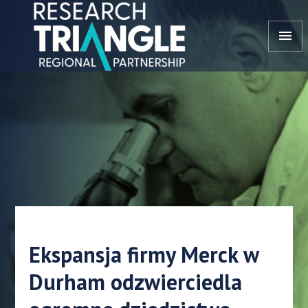
Przejdź do treści
menu
Ekspansja firmy Merck w
Durham odzwierciedla