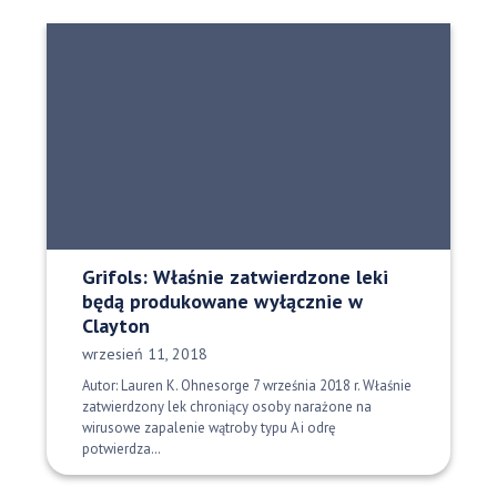
Grifols: Właśnie zatwierdzone leki
będą produkowane wyłącznie w
Clayton
Data opublikowania:
wrzesień 11, 2018
Autor: Lauren K. Ohnesorge 7 września 2018 r. Właśnie
zatwierdzony lek chroniący osoby narażone na
wirusowe zapalenie wątroby typu A i odrę
potwierdza…