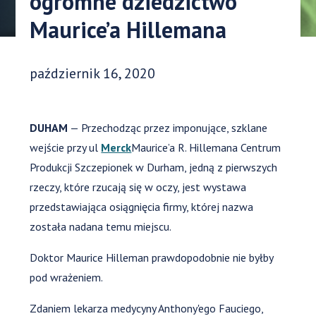
ogromne dziedzictwo
Maurice’a Hillemana
Data opublikowania:
październik 16, 2020
DUHAM
— Przechodząc przez imponujące, szklane
wejście przy ul
Merck
Maurice’a R. Hillemana Centrum
Produkcji Szczepionek w Durham, jedną z pierwszych
rzeczy, które rzucają się w oczy, jest wystawa
przedstawiająca osiągnięcia firmy, której nazwa
została nadana temu miejscu.
Doktor Maurice Hilleman prawdopodobnie nie byłby
pod wrażeniem.
Zdaniem lekarza medycyny Anthony'ego Fauciego,