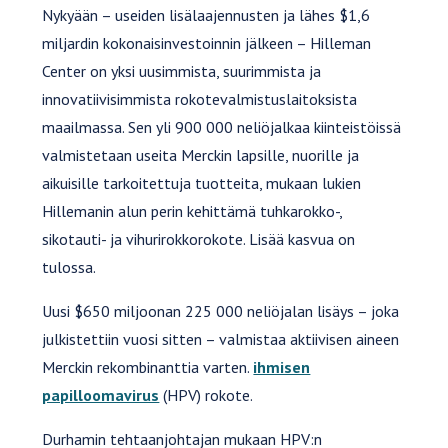
Nykyään – useiden lisälaajennusten ja lähes $1,6
miljardin kokonaisinvestoinnin jälkeen – Hilleman
Center on yksi uusimmista, suurimmista ja
innovatiivisimmista rokotevalmistuslaitoksista
maailmassa. Sen yli 900 000 neliöjalkaa kiinteistöissä
valmistetaan useita Merckin lapsille, nuorille ja
aikuisille tarkoitettuja tuotteita, mukaan lukien
Hillemanin alun perin kehittämä tuhkarokko-,
sikotauti- ja vihurirokkorokote. Lisää kasvua on
tulossa.
Uusi $650 miljoonan 225 000 neliöjalan lisäys – joka
julkistettiin vuosi sitten – valmistaa aktiivisen aineen
Merckin rekombinanttia varten.
ihmisen
papilloomavirus
(HPV) rokote.
Durhamin tehtaanjohtajan mukaan HPV:n