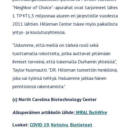
"Neighbor of Choice" -apurahat ovat tarjonneet lähes
1 TP4T1,5 miljoonaa alueen eri järjestöille vuodesta
2011 lähtien. Hilleman Center tukee myös paikallista
yritys- ja koulutusyhteisöä.
"Uskomme, että meillä on tärkeä rooli sekä
tuottamalla rokotteita, jotka auttavat pitämään
ihmiset terveinä, että tukemalla Durhamin yhteisöä",
Taylor huomautti. "DR. Hilleman tunnettiin henkilönä,
joka sai työnsä tehtyä. Haluamme jatkaa hänen
perintöönsä rakentamista."
(c) North Carolina Biotechnology Center
Alkuperäinen artikkelin lähde:
WRAL TechWire
Luokat:
COVID 19
,
Kotisivu
,
Biotieteet