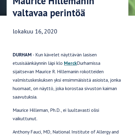
Maurice Hillemanin
valtavaa perintöä
Julkaisupäivä:
lokakuu 16, 2020
DURHAM
- Kun kävelet näyttävän lasisen
etusisäänkäynnin läpi klo
Merck
Durhamissa
sijaitsevan Maurice R. Hillemanin rokotteiden
valmistuskeskuksen yksi ensimmäisistä asioista, jonka
huomaat, on näyttö, joka korostaa sivuston kaiman
saavutuksia.
Maurice Hilleman, Ph.D., ei luultavasti olisi
vaikuttunut.
Anthony Fauci, MD, National Institute of Allergy and