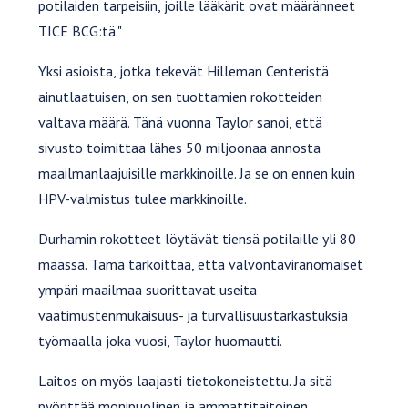
potilaiden tarpeisiin, joille lääkärit ovat määränneet
TICE BCG:tä."
Yksi asioista, jotka tekevät Hilleman Centeristä
ainutlaatuisen, on sen tuottamien rokotteiden
valtava määrä. Tänä vuonna Taylor sanoi, että
sivusto toimittaa lähes 50 miljoonaa annosta
maailmanlaajuisille markkinoille. Ja se on ennen kuin
HPV-valmistus tulee markkinoille.
Durhamin rokotteet löytävät tiensä potilaille yli 80
maassa. Tämä tarkoittaa, että valvontaviranomaiset
ympäri maailmaa suorittavat useita
vaatimustenmukaisuus- ja turvallisuustarkastuksia
työmaalla joka vuosi, Taylor huomautti.
Laitos on myös laajasti tietokoneistettu. Ja sitä
pyörittää monipuolinen ja ammattitaitoinen