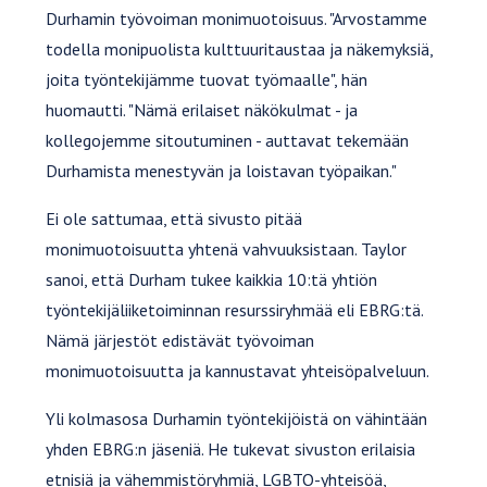
Durhamin työvoiman monimuotoisuus. "Arvostamme
todella monipuolista kulttuuritaustaa ja näkemyksiä,
joita työntekijämme tuovat työmaalle", hän
huomautti. "Nämä erilaiset näkökulmat - ja
kollegojemme sitoutuminen - auttavat tekemään
Durhamista menestyvän ja loistavan työpaikan."
Ei ole sattumaa, että sivusto pitää
monimuotoisuutta yhtenä vahvuuksistaan. Taylor
sanoi, että Durham tukee kaikkia 10:tä yhtiön
työntekijäliiketoiminnan resurssiryhmää eli EBRG:tä.
Nämä järjestöt edistävät työvoiman
monimuotoisuutta ja kannustavat yhteisöpalveluun.
Yli kolmasosa Durhamin työntekijöistä on vähintään
yhden EBRG:n jäseniä. He tukevat sivuston erilaisia
etnisiä ja vähemmistöryhmiä, LGBTQ-yhteisöä,