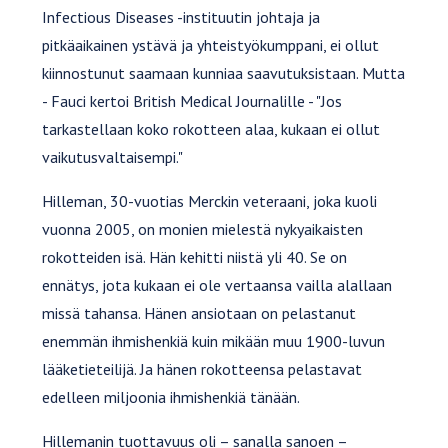
Infectious Diseases -instituutin johtaja ja
pitkäaikainen ystävä ja yhteistyökumppani, ei ollut
kiinnostunut saamaan kunniaa saavutuksistaan. Mutta
- Fauci kertoi British Medical Journalille - "Jos
tarkastellaan koko rokotteen alaa, kukaan ei ollut
vaikutusvaltaisempi."
Hilleman, 30-vuotias Merckin veteraani, joka kuoli
vuonna 2005, on monien mielestä nykyaikaisten
rokotteiden isä. Hän kehitti niistä yli 40. Se on
ennätys, jota kukaan ei ole vertaansa vailla alallaan
missä tahansa. Hänen ansiotaan on pelastanut
enemmän ihmishenkiä kuin mikään muu 1900-luvun
lääketieteilijä. Ja hänen rokotteensa pelastavat
edelleen miljoonia ihmishenkiä tänään.
Hillemanin tuottavuus oli – sanalla sanoen –