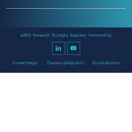
©2026 Research Triangle Regional Partnership
Esteettömyys
Tietosuojakäytäntö
Sivustokartta