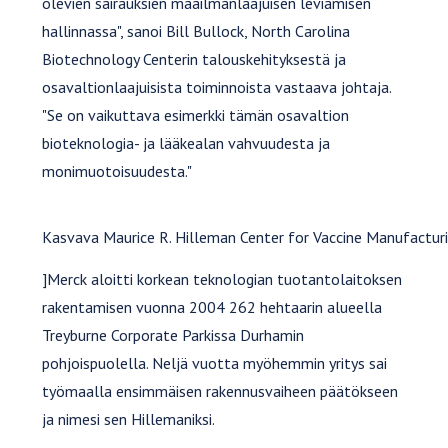
olevien sairauksien maailmanlaajuisen leviämisen
hallinnassa", sanoi Bill Bullock, North Carolina
Biotechnology Centerin talouskehityksestä ja
osavaltionlaajuisista toiminnoista vastaava johtaja.
"Se on vaikuttava esimerkki tämän osavaltion
bioteknologia- ja lääkealan vahvuudesta ja
monimuotoisuudesta."
Kasvava Maurice R. Hilleman Center for Vaccine Manufactur
]Merck aloitti korkean teknologian tuotantolaitoksen
rakentamisen vuonna 2004 262 hehtaarin alueella
Treyburne Corporate Parkissa Durhamin
pohjoispuolella. Neljä vuotta myöhemmin yritys sai
työmaalla ensimmäisen rakennusvaiheen päätökseen
ja nimesi sen Hillemaniksi.