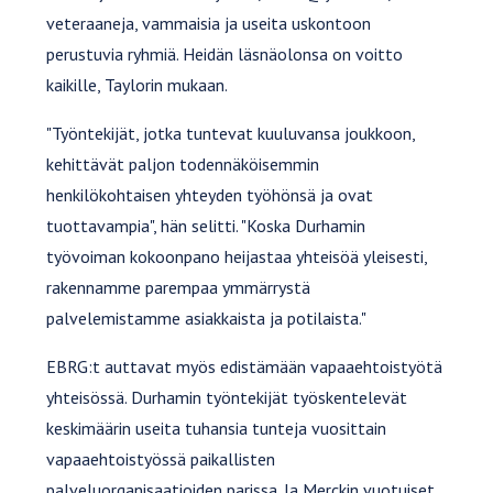
veteraaneja, vammaisia ja useita uskontoon
perustuvia ryhmiä. Heidän läsnäolonsa on voitto
kaikille, Taylorin mukaan.
"Työntekijät, jotka tuntevat kuuluvansa joukkoon,
kehittävät paljon todennäköisemmin
henkilökohtaisen yhteyden työhönsä ja ovat
tuottavampia", hän selitti. "Koska Durhamin
työvoiman kokoonpano heijastaa yhteisöä yleisesti,
rakennamme parempaa ymmärrystä
palvelemistamme asiakkaista ja potilaista."
EBRG:t auttavat myös edistämään vapaaehtoistyötä
yhteisössä. Durhamin työntekijät työskentelevät
keskimäärin useita tuhansia tunteja vuosittain
vapaaehtoistyössä paikallisten
palveluorganisaatioiden parissa. Ja Merckin vuotuiset