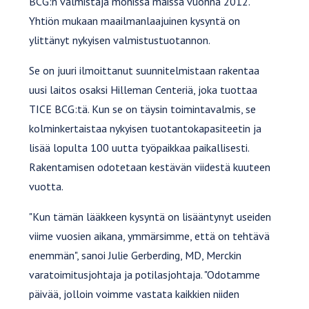
BCG:n valmistaja monissa maissa vuonna 2012.
Yhtiön mukaan maailmanlaajuinen kysyntä on
ylittänyt nykyisen valmistustuotannon.
Se on juuri ilmoittanut suunnitelmistaan rakentaa
uusi laitos osaksi Hilleman Centeriä, joka tuottaa
TICE BCG:tä. Kun se on täysin toimintavalmis, se
kolminkertaistaa nykyisen tuotantokapasiteetin ja
lisää lopulta 100 uutta työpaikkaa paikallisesti.
Rakentamisen odotetaan kestävän viidestä kuuteen
vuotta.
"Kun tämän lääkkeen kysyntä on lisääntynyt useiden
viime vuosien aikana, ymmärsimme, että on tehtävä
enemmän", sanoi Julie Gerberding, MD, Merckin
varatoimitusjohtaja ja potilasjohtaja. "Odotamme
päivää, jolloin voimme vastata kaikkien niiden