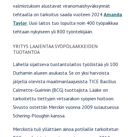
valmistuksen alustavat viranomaishyväksynnät
tehtaalla on tarkoitus saada vuoteen 2024
Amanda
Taylor
. Uusi laitos tuo lopulta noin 400 työpaikkaa
tehtaan nykyiseen yli 800 työntekijään.
YRITYS LAAJENTAA SYÖPÖLÄÄKKEIDEN
TUOTANTOA
Lähellä sijaitseva tuotantolaitos työllistää yli 100
Durhamin alueen asukasta. Se on yksi harvoista
jäljellä olevista maailmanlaajuisista TICE Bacillus
Calmette-Guérinin (BCG) tuottajista. Lääke on
tarkoitettu tiettyjen virtsarakon syöpien hoitoon.
Sivusto ostettiin Merckin vuonna 2009 sulautuessa
Schering-Ploughin kanssa.
Merckistä tuli yllättäen ainoa potilaille tarkoitetun