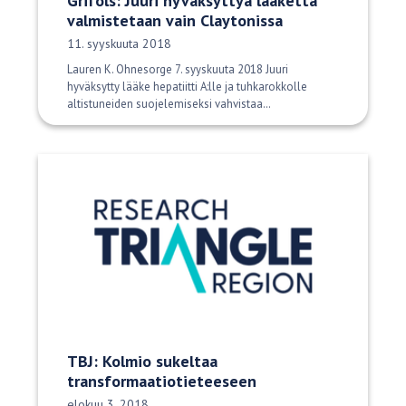
Grifols: Juuri hyväksyttyä lääkettä
valmistetaan vain Claytonissa
Julkaisupäivä:
11. syyskuuta 2018
Lauren K. Ohnesorge 7. syyskuuta 2018 Juuri
hyväksytty lääke hepatiitti A:lle ja tuhkarokkolle
altistuneiden suojelemiseksi vahvistaa…
TBJ: Kolmio sukeltaa
transformaatiotieteeseen
Julkaisupäivä:
elokuu 3, 2018