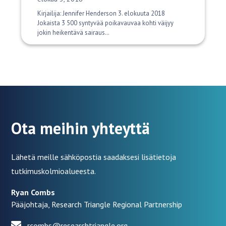
Kirjailija: Jennifer Henderson 3. elokuuta 2018
Jokaista 3 500 syntyvää poikavauvaa kohti väijyy
jokin heikentävä sairaus…
Ota meihin yhteyttä
Lähetä meille sähköpostia saadaksesi lisätietoja
tutkimuskolmioalueesta.
Ryan Combs
Pääjohtaja, Research Triangle Regional Partnership
rcombs@researchtriangle.org