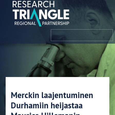
Siirry sisältöön
valikosta
Merckin laajentuminen
Durhamiin heijastaa