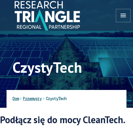
Przejdź do treści
menu
CzystyTech
Dom
Przemysły
CzystyTech
Podłącz się do mocy CleanTech.