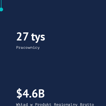
W regionie CleanTech zatrudnionych jest 2
27 tys
Pracownicy
CleanTech wnosi 4,6 miliarda dolarów do P
$4.6B
Wkład w Produkt Regionalny Brutto