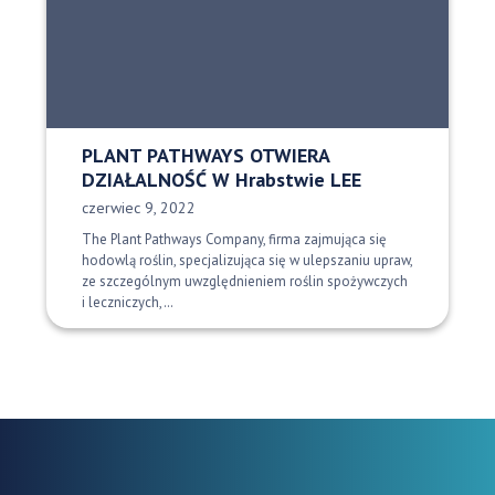
PLANT PATHWAYS OTWIERA
DZIAŁALNOŚĆ W Hrabstwie LEE
Data opublikowania:
czerwiec 9, 2022
The Plant Pathways Company, firma zajmująca się
hodowlą roślin, specjalizująca się w ulepszaniu upraw,
ze szczególnym uwzględnieniem roślin spożywczych
i leczniczych,…