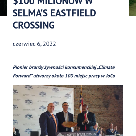
$100 MILIONÓW W
SELMA'S EASTFIELD
CROSSING
Data opublikowania:
czerwiec 6, 2022
Pionier branży żywności konsumenckiej „Climate
Forward” utworzy około 100 miejsc pracy w JoCo