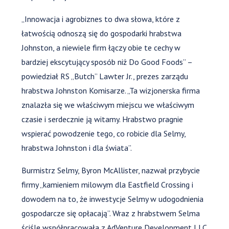
„Innowacja i agrobiznes to dwa słowa, które z
łatwością odnoszą się do gospodarki hrabstwa
Johnston, a niewiele firm łączy obie te cechy w
bardziej ekscytujący sposób niż Do Good Foods” –
powiedział RS „Butch” Lawter Jr., prezes zarządu
hrabstwa Johnston Komisarze. „Ta wizjonerska firma
znalazła się we właściwym miejscu we właściwym
czasie i serdecznie ją witamy. Hrabstwo pragnie
wspierać powodzenie tego, co robicie dla Selmy,
hrabstwa Johnston i dla świata”.
Burmistrz Selmy, Byron McAllister, nazwał przybycie
firmy „kamieniem milowym dla Eastfield Crossing i
dowodem na to, że inwestycje Selmy w udogodnienia
gospodarcze się opłacają”. Wraz z hrabstwem Selma
ściśle współpracowała z AdVenture Development LLC