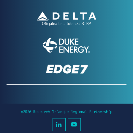
Oficjalna linia lotnicza RTRP
©2026 Research Triangle Regional Partnership