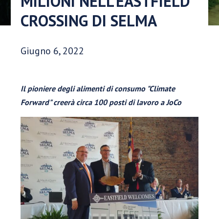
MILIONI NELL'EASTFIELD
CROSSING DI SELMA
Data di pubblicazione:
Giugno 6, 2022
Il pioniere degli alimenti di consumo "Climate
Forward" creerà circa 100 posti di lavoro a JoCo