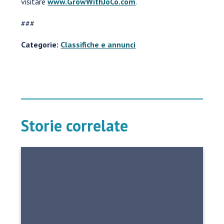
visitare
www.GrowWithJoCo.com
.
###
Categorie:
Classifiche e annunci
Storie correlate