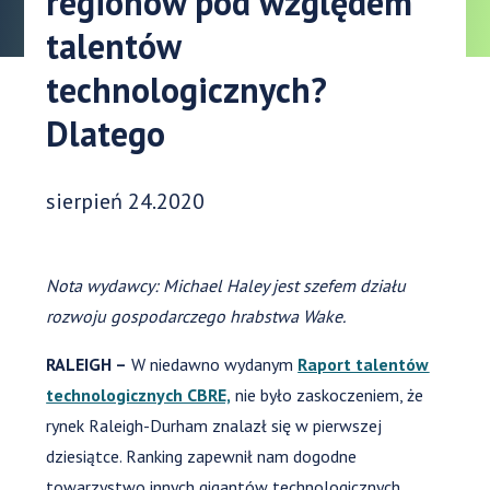
regionów pod względem
talentów
technologicznych?
Dlatego
Data opublikowania:
sierpień 24.2020
Nota wydawcy: Michael Haley jest szefem działu
rozwoju gospodarczego hrabstwa Wake.
RALEIGH –
W niedawno wydanym
Raport talentów
technologicznych CBRE,
nie było zaskoczeniem, że
rynek Raleigh-Durham znalazł się w pierwszej
dziesiątce. Ranking zapewnił nam dogodne
towarzystwo innych gigantów technologicznych,