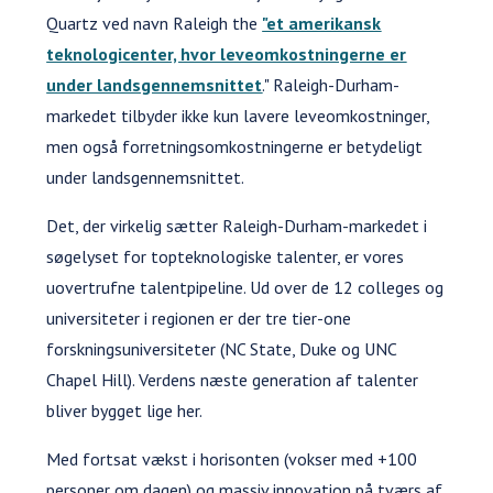
Quartz ved navn Raleigh the
"et amerikansk
teknologicenter, hvor leveomkostningerne er
under landsgennemsnittet
." Raleigh-Durham-
markedet tilbyder ikke kun lavere leveomkostninger,
men også forretningsomkostningerne er betydeligt
under landsgennemsnittet.
Det, der virkelig sætter Raleigh-Durham-markedet i
søgelyset for topteknologiske talenter, er vores
uovertrufne talentpipeline. Ud over de 12 colleges og
universiteter i regionen er der tre tier-one
forskningsuniversiteter (NC State, Duke og UNC
Chapel Hill). Verdens næste generation af talenter
bliver bygget lige her.
Med fortsat vækst i horisonten (vokser med +100
personer om dagen) og massiv innovation på tværs af