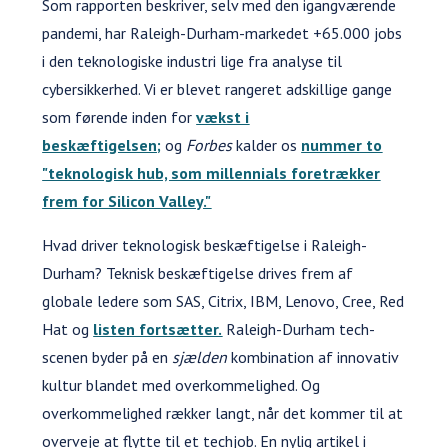
Som rapporten beskriver, selv med den igangværende
pandemi, har Raleigh-Durham-markedet +65.000 jobs
i den teknologiske industri lige fra analyse til
cybersikkerhed. Vi er blevet rangeret adskillige gange
som førende inden for
vækst i
beskæftigelsen;
og
Forbes
kalder os
nummer to
"teknologisk hub, som millennials foretrækker
frem for Silicon Valley."
Hvad driver teknologisk beskæftigelse i Raleigh-
Durham? Teknisk beskæftigelse drives frem af
globale ledere som SAS, Citrix, IBM, Lenovo, Cree, Red
Hat og
listen fortsætter.
Raleigh-Durham tech-
scenen byder på en
sjælden
kombination af innovativ
kultur blandet med overkommelighed. Og
overkommelighed rækker langt, når det kommer til at
overveje at flytte til et techjob. En nylig artikel i