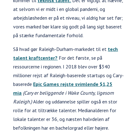
kommer til
teknisk talent.
Det er vigtigt at nævne,
at selvom vi er midt i en global pandemi, og
arbejdsløsheden er på et niveau, vi aldrig har set før;
vores marked bør klare sig godt på lang sigt baseret
på stærke fundamentale forhold.
Så hvad gør Raleigh-Durham-markedet til et
tech
talent kraftcenter?
For det første, se på
ressourcerne i regionen. I 2018 blev over $340
millioner rejst af Raleigh-baserede startups og Cary-
baserede
Epic Games rejste svimlende $1,25
mia
(Cary er beliggende i Wake County, ligesom
Raleigh.)
Alder og uddannelse spiller også en stor
rolle for at tiltrække talenter. Medianalderen for
lokale talenter er 36, og næsten halvdelen af
befolkningen har en bachelorgrad eller højere.