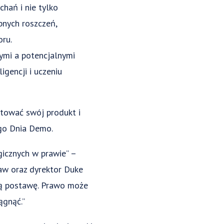
chań i nie tylko
bnych roszczeń,
oru.
ymi a potencjalnymi
igencji i uczeniu
tować swój produkt i
go Dnia Demo.
gicznych w prawie” –
Law oraz dyrektor Duke
iwą postawę. Prawo może
ągnąć.”