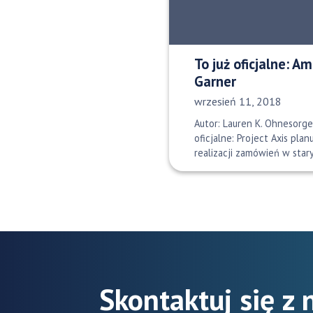
To już oficjalne: A
Garner
Data opublikowania:
wrzesień 11, 2018
Autor: Lauren K. Ohnesorge
oficjalne: Project Axis pl
realizacji zamówień w sta
Skontaktuj się z