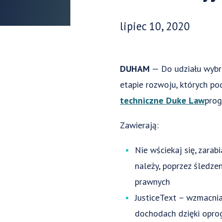
Data opublikowania:
lipiec 10, 2020
DUHAM
— Do udziału wybr
etapie rozwoju, których p
techniczne Duke Law
prog
Zawierają:
Nie wściekaj się, zara
należy, poprzez śledz
prawnych
JusticeText – wzmacnia
dochodach dzięki opro