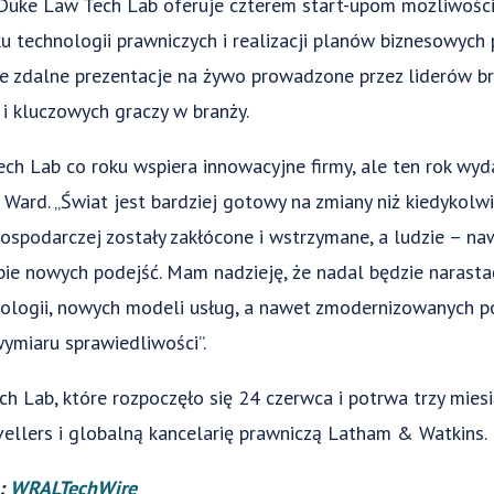
 Duke Law Tech Lab oferuje czterem start-upom możliwości r
u technologii prawniczych i realizacji planów biznesowych
e zdalne prezentacje na żywo prowadzone przez liderów br
 i kluczowych graczy w branży.
ch Lab co roku wspiera innowacyjne firmy, ale ten rok wyd
Ward. „Świat jest bardziej gotowy na zmiany niż kiedykolwi
ospodarczej zostały zakłócone i wstrzymane, a ludzie – naw
bie nowych podejść. Mam nadzieję, że nadal będzie narasta
nologii, nowych modeli usług, a nawet zmodernizowanych p
ymiaru sprawiedliwości”.
 Lab, które rozpoczęło się 24 czerwca i potrwa trzy miesi
ellers i globalną kancelarię prawniczą Latham & Watkins.
a:
WRALTechWire