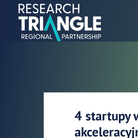
Przejdź do treści
4 startupy
akceleracy