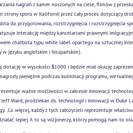
rzania nagrań z kamer noszonych na ciele, filmów z przesłu
i strony sporu w Kalifornii przez cały proces dotyczący dro
zia do przygotowania, rozstrzygnięcia i rozstrzygnięcia sp
yzuje interakcję między kancelariami prawnymi imigracyjn
twem chatbota typu white label opartego na sztucznej intel
w języku angielskim i hiszpańskim).
 dotację w wysokości $1000 i będzie miał okazję zaprezen
agrody pieniężne podczas kulminacji programu, wirtualne
rezentuje ważne możliwości w zakresie innowacji technolo
Jeff Ward, prodziekan ds. technologii i innowacji w Duke 
. „Co więcej, każdy z tych założycieli reprezentuje właśc
działać lepiej. A to są wizjonerzy, którzy pomogą nam to osi