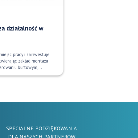
za działalność w
 miejsc pracy i zainwestuje
twierając zakład montażu
terowaniu burtowym,…
SPECJALNE PODZIĘKOWANIA
DLA NASZYCH PARTNERÓW