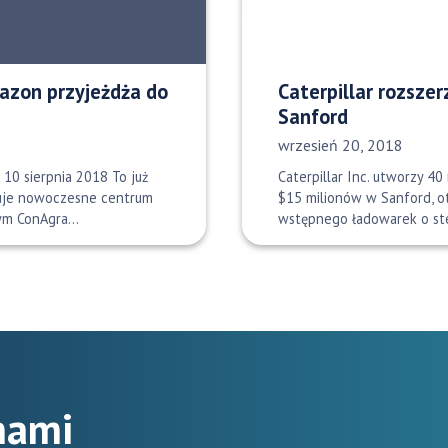
mazon przyjeżdża do
Caterpillar rozszer
Sanford
Data opublikowania:
wrzesień 20, 2018
 10 sierpnia 2018 To już
Caterpillar Inc. utworzy 40
anuje nowoczesne centrum
$15 milionów w Sanford, o
rym ConAgra…
wstępnego ładowarek o s
 nami