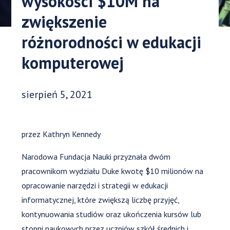
wysokości $10M na
zwiększenie
różnorodności w edukacji
komputerowej
Data opublikowania:
sierpień 5, 2021
przez Kathryn Kennedy
Narodowa Fundacja Nauki przyznała dwóm
pracownikom wydziału Duke kwotę $10 milionów na
opracowanie narzędzi i strategii w edukacji
informatycznej, które zwiększą liczbę przyjęć,
kontynuowania studiów oraz ukończenia kursów lub
stopni naukowych przez uczniów szkół średnich i