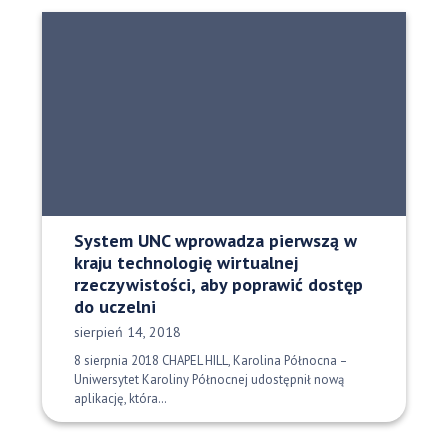
System UNC wprowadza pierwszą w
kraju technologię wirtualnej
rzeczywistości, aby poprawić dostęp
do uczelni
Data opublikowania:
sierpień 14, 2018
8 sierpnia 2018 CHAPEL HILL, Karolina Północna –
Uniwersytet Karoliny Północnej udostępnił nową
aplikację, która…