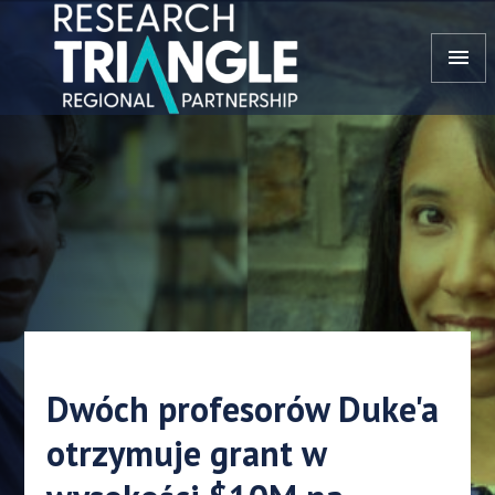
Przejdź do treści
menu
Dwóch profesorów Duke'a
otrzymuje grant w