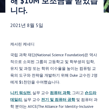
해 $10M 보조금을 받았습
니다.
게시 날짜:
2021년 8월 5일
캐서린 케네디
국립 과학 재단(National Science Foundation)은 역사
적으로 소외된 그룹의 고등학교 및 학부생의 입학,
유지 및 과정 또는 학위 이수율을 높이는 컴퓨팅 교
육의 도구와 전략을 개발하기 위해 Duke 교수진 2명
에게 $1천만을 수여했습니다.
니키 워싱턴
, 실무 교수
컴퓨터 과학
, 그리고
숀드라
데일리
, 실무 교수
전기 및 컴퓨터 공학
및 컴퓨터 과
학 분야는 AIICE(The Alliance for Identity-Inclusive