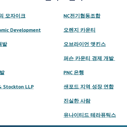
의 모자이크
NC전기협동조합
nomic Development
오렌지 카운티
 개발
오브라이언 앳킨스
퍼슨 카운티 경제 개발
개발
PNC 은행
& Stockton LLP
샌포드 지역 성장 연합
진실한 사람
유나이티드 테라퓨틱스