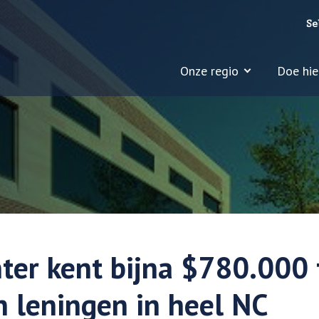
Se
Onze regio
Doe hie
ter kent bijna $780.000 
n leningen in heel NC