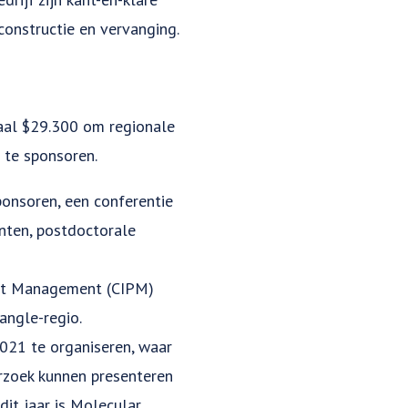
constructie en vervanging.
taal $29.300 om regionale
 te sponsoren.
onsoren, een conferentie
nten, postdoctorale
Pest Management (CIPM)
angle-regio.
021 te organiseren, waar
rzoek kunnen presenteren
it jaar is Molecular