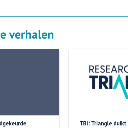
de verhalen
oedgekeurde
TBJ: Triangle duikt 