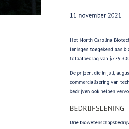
Datum gepubliceerd:
11 november 2021
Het North Carolina Biotech
leningen toegekend aan bio
totaalbedrag van $779.300
De prijzen, die in juli, au
commercialisering van tech
bedrijven ook helpen vervo
BEDRIJFSLENING
Drie biowetenschapsbedrij