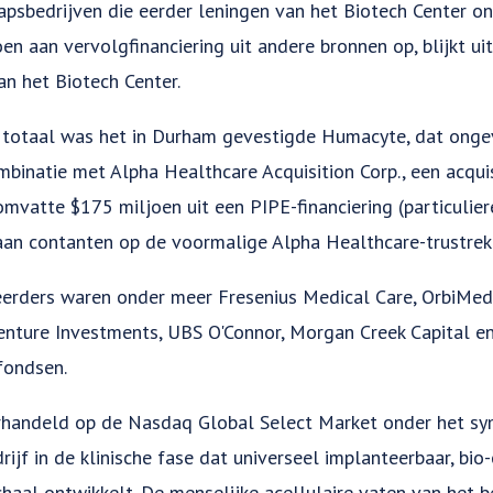
psbedrijven die eerder leningen van het Biotech Center on
en aan vervolgfinanciering uit andere bronnen op, blijkt ui
an het Biotech Center.
 totaal was het in Durham gevestigde Humacyte, dat onge
mbinatie met Alpha Healthcare Acquisition Corp., een acquis
mvatte $175 miljoen uit een PIPE-financiering (particuliere
aan contanten op de voormalige Alpha Healthcare-trustrek
erders waren onder meer Fresenius Medical Care, OrbiMe
nture Investments, UBS O'Connor, Morgan Creek Capital e
fondsen.
rhandeld op de Nasdaq Global Select Market onder het s
ijf in de klinische fase dat universeel implanteerbaar, bio
aal ontwikkelt. De menselijke acellulaire vaten van het bed