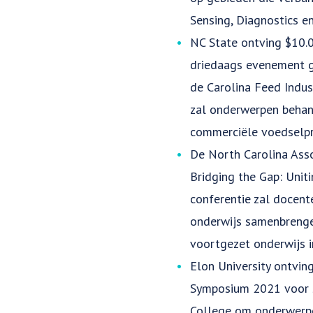
Sensing, Diagnostics en
NC State ontving $10.0
driedaags evenement g
de Carolina Feed Indust
zal onderwerpen behand
commerciële voedselpr
De North Carolina Asso
Bridging the Gap: Unit
conferentie zal docente
onderwijs samenbrenge
voortgezet onderwijs i
Elon University ontvin
Symposium 2021 voor s
College om onderwerpen