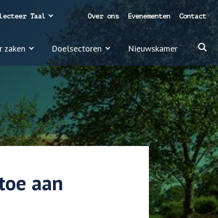
lecteer Taal
Over ons
Evenementen
Contact
r zaken
Doelsectoren
Nieuwskamer
toe aan