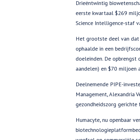
Drieëntwintig biowetenscha
eerste kwartaal $269 miljo
Science Intelligence-staf v
Het grootste deel van dat
ophaalde in een bedrijfsco
doeleinden. De opbrengst o
aandelen) en $70 miljoen 
Deelnemende PIPE-investe
Management, Alexandria Ve
gezondheidszorg gerichte 
Humacyte, nu openbaar ve
biotechnologieplatformbedr
weefsel op commerciële sch