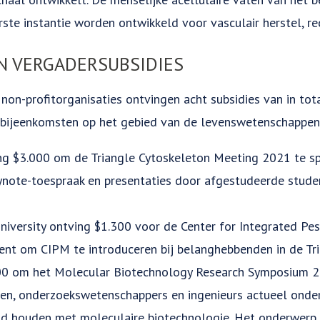
rste instantie worden ontwikkeld voor vasculair herstel, re
N VERGADERSUBSIDIES
e non-profitorganisaties ontvingen acht subsidies van in to
bijeenkomsten op het gebied van de levenswetenschappen
ng $3.000 om de Triangle Cytoskeleton Meeting 2021 te sp
ynote-toespraak en presentaties door afgestudeerde stude
University ontving $1.300 voor de Center for Integrated 
nt om CIPM te introduceren bij belanghebbenden in de Tri
00 om het Molecular Biotechnology Research Symposium 2
en, onderzoekswetenschappers en ingenieurs actueel onde
d houden met moleculaire biotechnologie. Het onderwerp d