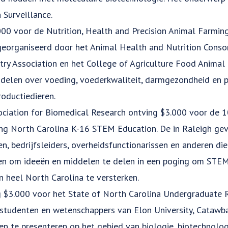
 Surveillance.
00 voor de Nutrition, Health and Precision Animal Farmin
eorganiseerd door het Animal Health and Nutrition Conso
ry Association en het College of Agriculture Food Animal I
elen over voeding, voederkwaliteit, darmgezondheid en pr
oductiedieren.
ciation for Biomedical Research ontving $3.000 voor de 10e
ing North Carolina K-16 STEM Education. De in Raleigh gev
n, bedrijfsleiders, overheidsfunctionarissen en anderen di
n om ideeën en middelen te delen in een poging om STEM-o
n heel North Carolina te versterken.
g $3.000 voor het State of North Carolina Undergraduate R
tudenten en wetenschappers van Elon University, Catawba
 te presenteren op het gebied van biologie, biotechnologi