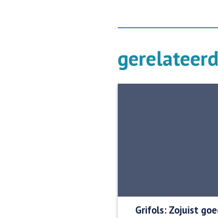
gerelateer
Grifols: Zojuist g