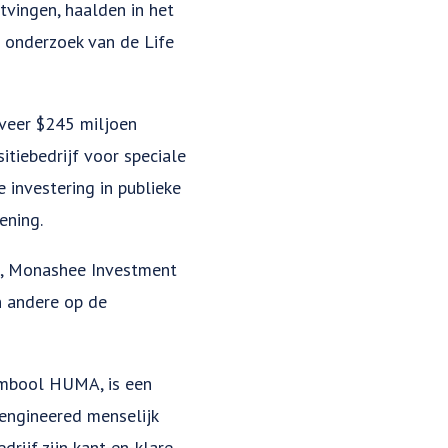
tvingen, haalden in het
t onderzoek van de Life
veer $245 miljoen
itiebedrijf voor speciale
 investering in publieke
ening.
d, Monashee Investment
n andere op de
ymbool HUMA, is een
-engineered menselijk
rijf zijn kant-en-klare