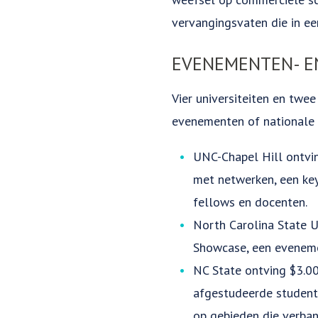
vervangingsvaten die in ee
EVENEMENTEN- E
Vier universiteiten en twe
evenementen of nationale 
UNC-Chapel Hill ontvi
met netwerken, een ke
fellows en docenten.
North Carolina State 
Showcase, een eveneme
NC State ontving $3.0
afgestudeerde student
op gebieden die verban