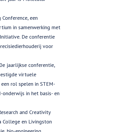
g Conference, een
rtium in samenwerking met
nitiative. De conferentie
ecisiedierhouderij voor
 jaarlijkse conferentie,
estigde virtuele
e een rol spelen in STEM-
nderwijs in het basis- en
esearch and Creativity
 College en Livingston
e, bio-engineering,