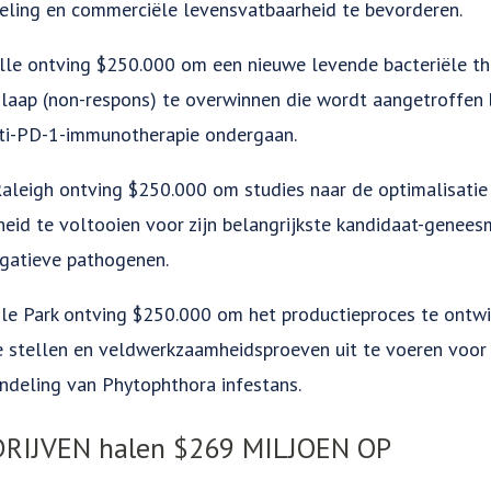
eling en commerciële levensvatbaarheid te bevorderen.
ille ontving $250.000 om een nieuwe levende bacteriële the
ap (non-respons) te overwinnen die wordt aangetroffen b
ti-PD-1-immunotherapie ondergaan.
Raleigh ontving $250.000 om studies naar de optimalisatie
rheid te voltooien voor zijn belangrijkste kandidaat-genees
gatieve pathogenen.
gle Park ontving $250.000 om het productieproces te ontwi
te stellen en veldwerkzaamheidsproeven uit te voeren voor
ndeling van Phytophthora infestans.
RIJVEN halen $269 MILJOEN OP