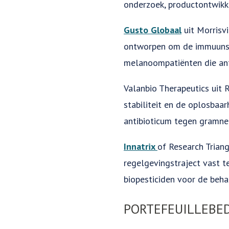
onderzoek, productontwikk
Gusto Globaal
uit Morrisv
ontworpen om de immuunsla
melanoompatiënten die an
Valanbio Therapeutics uit 
stabiliteit en de oplosbaa
antibioticum tegen gramne
Innatrix
of Research Trian
regelgevingstraject vast 
biopesticiden voor de beha
PORTEFEUILLEBED