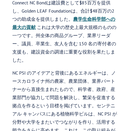
Connect NC Bondは建設費として$85百万を提供
し、Golden LEAF Foundationは、合計$48百万の2
つの助成金を提供しました。
農学生命科学部への
最大の貢献
これは大学の歴史上最大規模のものの
一つです。州全体の商品グループ、業界リーダ
ー、議員、卒業生、友人を含む 150 名の寄付者の
支援も、建設資金の調達に重要な役割を果たしま
した。
NC PSI のアイデアと背後にあるエネルギーは、ノ
ースカロライナ州の農家、農業団体、業界パート
ナーから直接生まれたもので、科学者、政府、産
業部門が協力して問題を解決し、繁栄を促進する
拠点を作るという目標を掲げています。センテニ
アル キャンパスにある植物科学ビルは、NC PSI が
分野や大学をまたいでつながりを作り、活用する
能力をさらに高めます。これは、この取り組みが