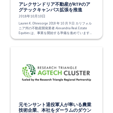
アレクサンドリア不動産がRTPのア
グテックキャンパス拡張を推進
発行日:
2018年10月10日
Lauren K. Ohnesorge 2018 年 10 月 9 日 カリフォル
ニア州の不動産開発業者 Alexandria Real Estate
Equities は、事業を開始する準備を進めています…
元モンサント退役軍人が率いる農業
技術企業、本社をダーラムのダウン