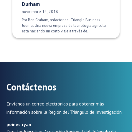
Durham
Fecha de publicación:
noviembre 14, 2018
Por Ben Graham, redactor del Triangle Business
Journal Una nueva empresa de tecnología agrícola
está haciendo un corto viaje a través de...
Contáctenos
Envíenos un correo electrónico para obtener más
información sobre la Región del Triángulo de Investigación.
peines ryan
Director Ejecutivo, Asociación Regional del Triángulo de