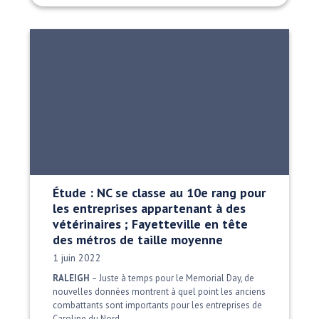
Étude : NC se classe au 10e rang pour
les entreprises appartenant à des
vétérinaires ; Fayetteville en tête
des métros de taille moyenne
Date publiée:
1 juin 2022
RALEIGH
– Juste à temps pour le Memorial Day, de
nouvelles données montrent à quel point les anciens
combattants sont importants pour les entreprises de
Caroline du Nord.…